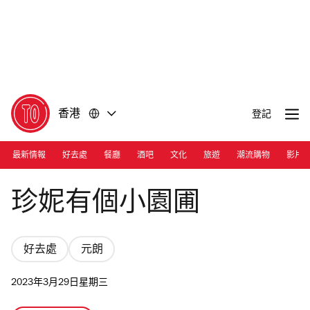
前
前
往
往
內
頁
容
尾
香港
登記
最新情報
好去處
餐廳
酒吧
文化
旅遊
潮流購物
影片
Photograph: Iris Lo
珍妮有個小園圃
好去處
元朗
2023年3月29日星期三