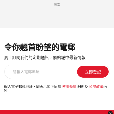
廣告
令你翹首盼望的電郵
馬上訂閱我們的定期通訊，緊貼城中最新情報
請
輸
入
電
輸入電子郵箱地址，即表示閣下同意
使用條款
細則及
私隱政策
內
容
郵
地
址