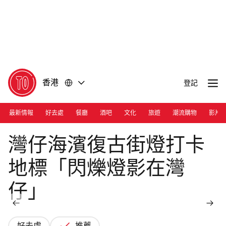
前
前
往
往
內
頁
容
尾
香港
登記
最新情報
好去處
餐廳
酒吧
文化
旅遊
潮流購物
影片
Photograph: Courtesy HK Electric
灣仔海濱復古街燈打卡
地標「閃爍燈影在灣
仔」