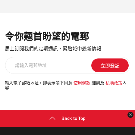
令你翹首盼望的電郵
馬上訂閱我們的定期通訊，緊貼城中最新情報
請
輸
入
電
輸入電子郵箱地址，即表示閣下同意
使用條款
細則及
私隱政策
內
容
郵
地
址
Back to Top