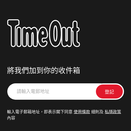
將我們加到你的收件箱
請
輸
入
電
輸入電子郵箱地址，即表示閣下同意
使用條款
細則及
私隱政策
郵
內容
地
址