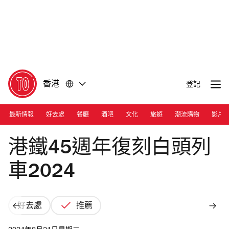
前
前
往
往
內
頁
容
尾
香港
登記
最新情報
好去處
餐廳
酒吧
文化
旅遊
潮流購物
影片
Photograph: Courtesy MTR Corporation
港鐵45週年復刻白頭列
車2024
好去處
推薦