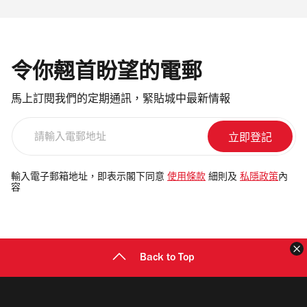
令你翹首盼望的電郵
馬上訂閱我們的定期通訊，緊貼城中最新情報
請
輸
入
電
輸入電子郵箱地址，即表示閣下同意
使用條款
細則及
私隱政策
內
容
郵
地
址
Back to Top