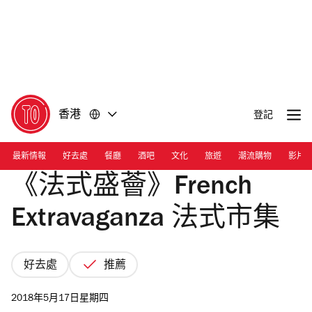
前
前
往
往
內
頁
容
尾
香港
登記
最新情報
好去處
餐廳
酒吧
文化
旅遊
潮流購物
影片
《法式盛薈》French
Extravaganza 法式市集
好去處
推薦
2018年5月17日星期四