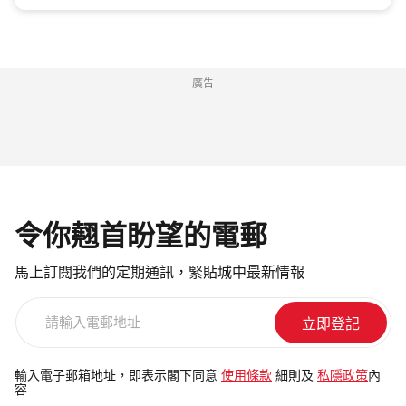
廣告
令你翹首盼望的電郵
馬上訂閱我們的定期通訊，緊貼城中最新情報
請
輸
入
電
輸入電子郵箱地址，即表示閣下同意
使用條款
細則及
私隱政策
內
容
郵