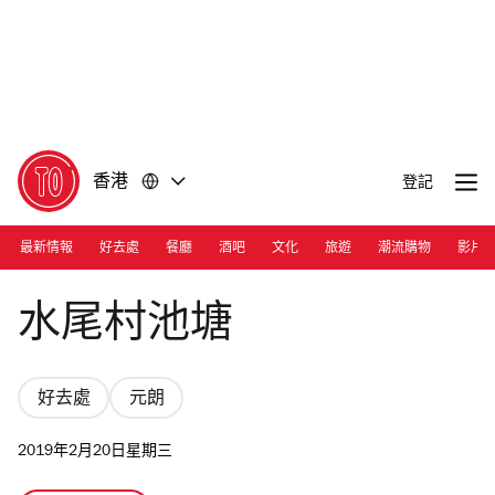
前
前
往
往
內
頁
容
尾
香港
登記
最新情報
好去處
餐廳
酒吧
文化
旅遊
潮流購物
影片
Photograph: EC
水尾村池塘
好去處
元朗
2019年2月20日星期三