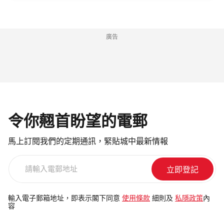
廣告
令你翹首盼望的電郵
馬上訂閱我們的定期通訊，緊貼城中最新情報
請
輸
入
電
輸入電子郵箱地址，即表示閣下同意
使用條款
細則及
私隱政策
內
容
郵
地