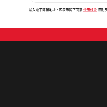
入
電
輸入電子郵箱地址，即表示閣下同意
使用條款
細則
郵
地
址