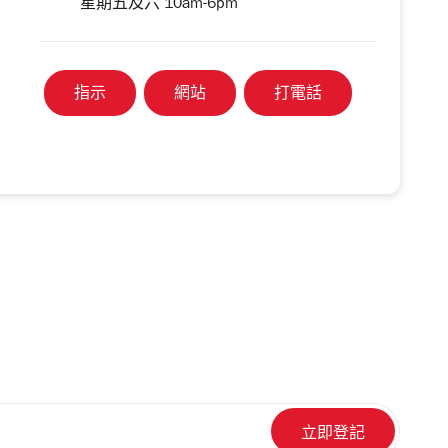
星期五及六 10am-6pm
指示
網站
打電話