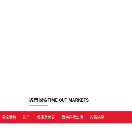
城市探索
TIME OUT MARKETS
潮流購物
影片
健康及美容
音樂與夜生活
影視娛樂