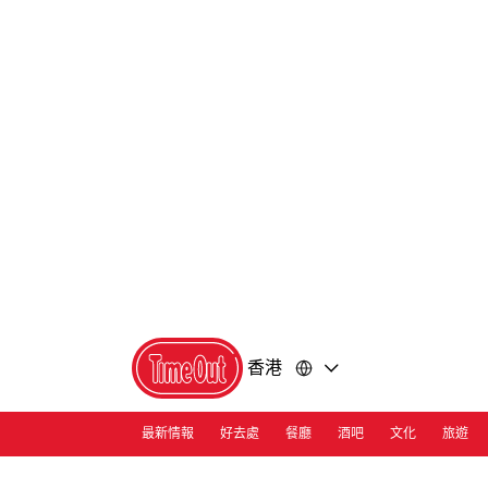
前
前
往
往
內
頁
容
尾
香港
最新情報
好去處
餐廳
酒吧
文化
旅遊