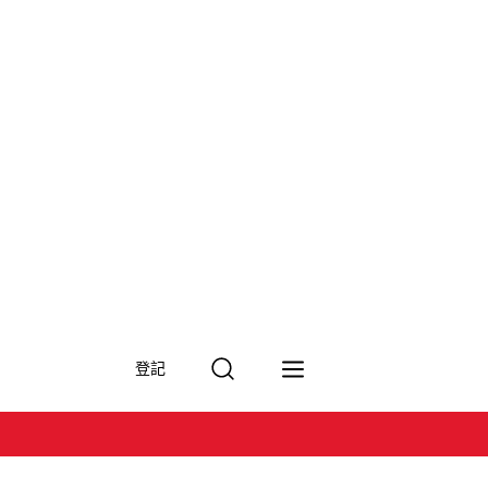
搜
登記
尋