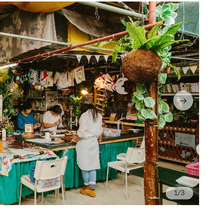
/3
Ph