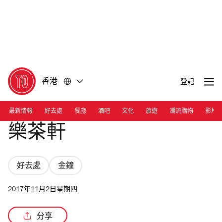
前
前
往
往
內
頁
容
尾
香港
登記
最新情報
好去處
餐廳
酒吧
文化
旅遊
潮流購物
影片
樂茶軒
好去處
金鐘
2017年11月2日星期四
分享