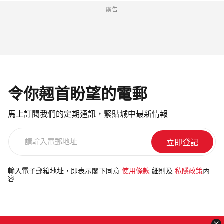
廣告
令你翹首盼望的電郵
馬上訂閱我們的定期通訊，緊貼城中最新情報
請
輸
入
電
輸入電子郵箱地址，即表示閣下同意
使用條款
細則及
私隱政策
內
容
郵
地
址