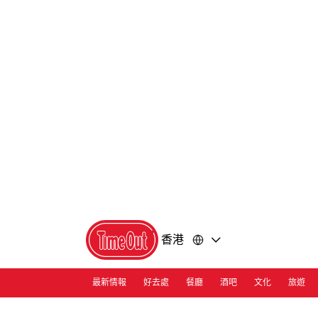
前
前
往
往
內
頁
容
尾
香港
最新情報
好去處
餐廳
酒吧
文化
旅遊