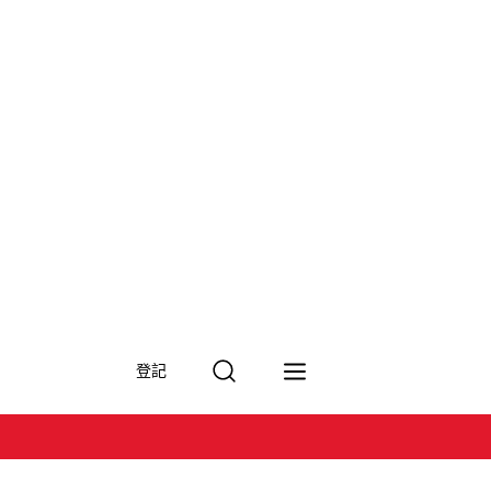
搜
登記
尋