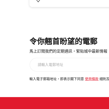
令你翹首盼望的電郵
馬上訂閱我們的定期通訊，緊貼城中最新情報
請
輸
入
電
輸入電子郵箱地址，即表示閣下同意
使用條款
細則
郵
地
址