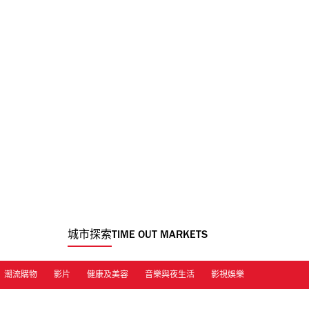
城市探索
TIME OUT MARKETS
潮流購物
影片
健康及美容
音樂與夜生活
影視娛樂