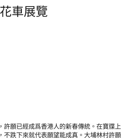
及花車展覽
，許願已經成爲香港人的新春傳統。在寶牒上
，
不跌下來就代表願望能成真。大埔
林村許願