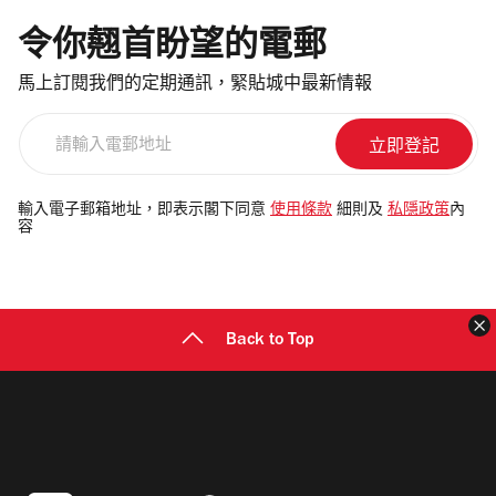
令你翹首盼望的電郵
馬上訂閱我們的定期通訊，緊貼城中最新情報
請
輸
入
電
輸入電子郵箱地址，即表示閣下同意
使用條款
細則及
私隱政策
內
容
郵
地
址
Back to Top