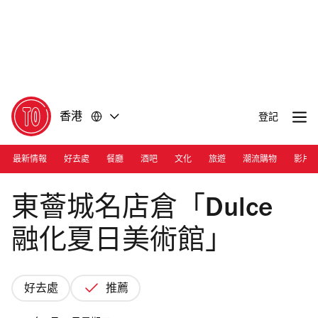
前
前
往
往
內
頁
容
尾
香港
登記
最新情報
好去處
餐廳
酒吧
文化
旅遊
潮流購物
影片
Photograph: Courtesy Citygate Outlets
東薈城名店倉「Dulce
融化夏日美術館」
好去處
推薦