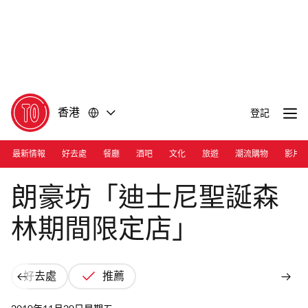
前
前
往
往
內
頁
容
尾
香港
登記
最新情報
好去處
餐廳
酒吧
文化
旅遊
潮流購物
影片
Disney
朗豪坊「迪士尼聖誕森
林期間限定店」
好去處
推薦