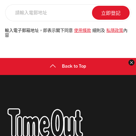
請
輸
入
電
輸入電子郵箱地址，即表示閣下同意
使用條款
細則及
私隱政策
內
容
郵
地
址
Back to Top