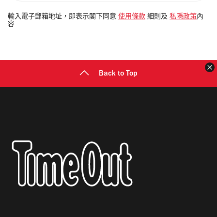
入
電
輸入電子郵箱地址，即表示閣下同意
使用條款
細則及
私隱政策
內
容
郵
地
址
Back to Top