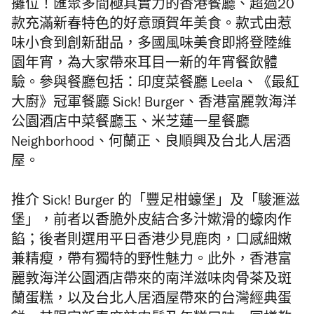
攤位！匯聚多間極具實力的香港餐廳、超過20
款充滿新春特色的好意頭賀年美食。款式由惹
味小食到創新甜品，多國風味美食即將登陸維
園年宵，為大家帶來耳目一新的
年宵
餐飲體
驗。參與餐廳包括：印度菜餐廳 Leela、《最紅
大廚》冠軍餐廳 Sick! Burger、香港富麗敦海洋
公園酒店中菜餐廳玉、米芝蓮一星餐廳
Neighborhood、何蘭正、良順興及台北人居酒
屋。
推介 Sick! Burger 的「豐足柑蠔堡」及「駿滙滋
堡」，前者以香脆外皮結合多汁嫰滑的蠔肉作
餡；後者則選用平日香港少見鹿肉，口感細嫩
兼精瘦，帶有獨特的野性魅力。此外，香港富
麗敦海洋公園酒店帶來的南洋滋味肉骨茶及斑
蘭蛋糕，以及台北人居酒屋帶來的台灣經典蛋