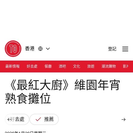
前
前
往
往
內
頁
容
尾
香港
登記
最新情報
好去處
餐廳
酒吧
文化
旅遊
潮流購物
影片
Photograph: Courtesy HSBC
《最紅大廚》維園年宵
熟食攤位
好去處
推薦