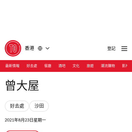
前
前
往
往
內
頁
容
尾
香港
登記
最新情報
好去處
餐廳
酒吧
文化
旅遊
潮流購物
影片
Photograph: Tsui Tin Yu
曾大屋
好去處
沙田
2021年8月23日星期一