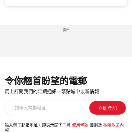
廣告
令你翹首盼望的電郵
馬上訂閱我們的定期通訊，緊貼城中最新情報
請
輸
入
電
輸入電子郵箱地址，即表示閣下同意
使用條款
細則及
私隱政策
內
容
郵