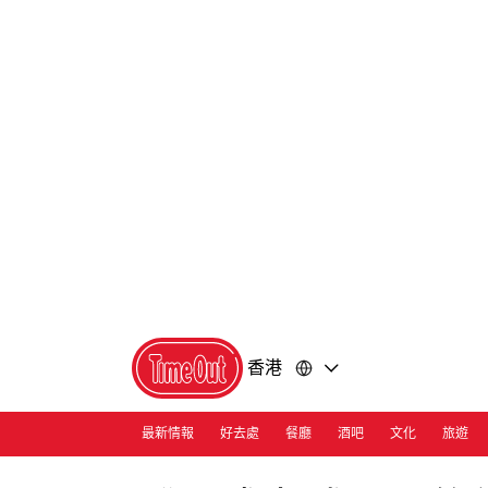
前
前
往
往
內
頁
容
尾
香港
最新情報
好去處
餐廳
酒吧
文化
旅遊