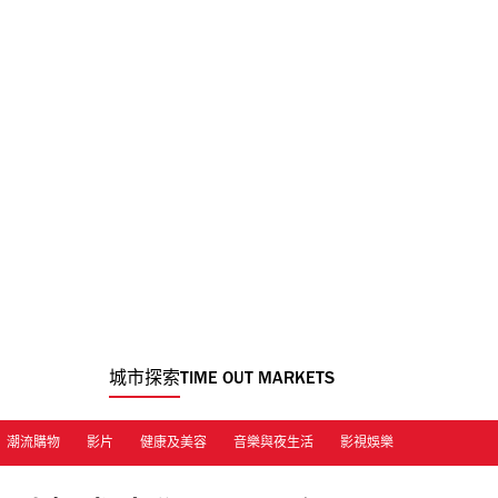
城市探索
TIME OUT MARKETS
潮流購物
影片
健康及美容
音樂與夜生活
影視娛樂