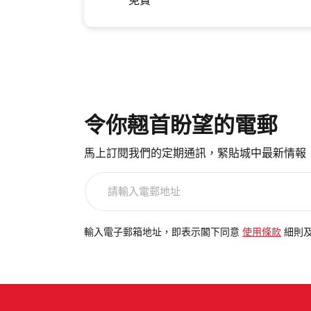
免費
令你翹首盼望的電郵
馬上訂閱我們的定期通訊，緊貼城中最新情報
請
輸
入
電
輸入電子郵箱地址，即表示閣下同意
使用條款
細則
郵
地
址