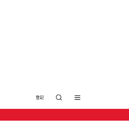
搜
登記
尋