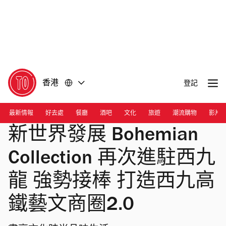
前
前
往
往
內
頁
容
尾
香港
登記
最新情報
好去處
餐廳
酒吧
文化
旅遊
潮流購物
影片
新世界發展 Bohemian
Collection 再次進駐西九
龍 強勢接棒 打造西九高
鐵藝文商圈2.0