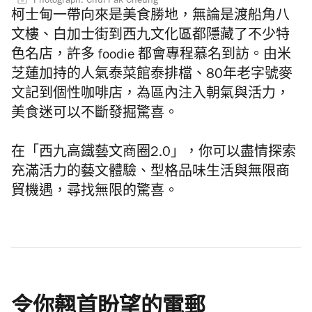
Photograph: Chui Pak Cheung
柯士甸一帶向來是美食勝地，無論是渡船角八
文樓、白加士街到西九文化區都隱藏了不少特
色名店，許多 foodie 都會專程慕名到訪。由米
芝蓮加持的人氣泰菜館泰排檔、80年老字號麥
文記到個性咖啡店，為區內注入朝氣與活力，
美食迷可以不斷發掘驚喜。
在「西九高鐵藝文商圈2.0」，你可以盡情探索
充滿活力的藝文體驗、型格品味生活與無限商
貿機遇，尋找無限的驚喜。
令你翹首盼望的電郵