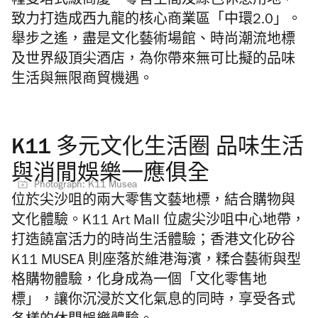
幢雙塔式
級商廈、零售空間及綠色休憩用地，
致力打造成西九龍的核心商業區「中環2.0」。
舉步之遙，盡是文化藝術場館、時尚潮流地標
及世界級頂尖酒店，為你帶來無可比擬的品味
生活與無限商貿機遇。
K11 多元文化生活圈 品味生活
與消閒娛樂一應俱全
Photograph: K11 Musea
位於尖沙咀的兩大零售文藝地標，結合購物與
文化體驗。K11 Art Mall 位處尖沙咀中心地帶，
打造饒富活力的時尚生活體驗；香港文化矽谷
K11 MUSEA 則座落於維港海濱，糅合藝術與型
格購物體驗，化身成為一個「文化零售地
標」，讓你
沉浸
於文化氣息的同時，享受各式