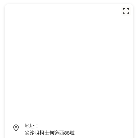
地址：
尖沙咀柯士甸道西88號