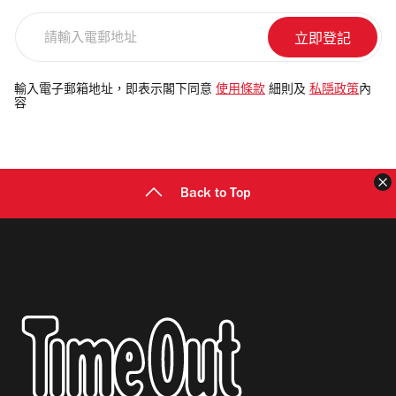
影》、《約瑟的神奇彩衣》、《萬世巨
請
輸
星》、《貝隆夫人》及《星光列車》）創
入
作瑰麗樂章如矚目名曲〈Memory〉，結
電
輸入電子郵箱地址，即表示閣下同意
使用條款
細則及
私隱政策
內
合令人目不暇給的奇幻巨型舞台設計、精
容
郵
地
彩絕倫的編舞及華麗戲服，打造一生不能
址
錯過的歌舞盛宴。門票票價由$388起，
Back to Top
立即購票。