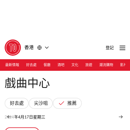
前
前
往
往
內
頁
容
尾
香港
登記
最新情報
好去處
餐廳
酒吧
文化
旅遊
潮流購物
影片
Photograph: Courtesy West Kowloon Cultural District
戲曲中心
好去處
尖沙咀
推薦
2024年4月17日星期三