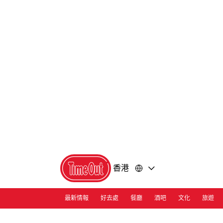
前
前
往
往
內
頁
容
尾
香港
最新情報
好去處
餐廳
酒吧
文化
旅遊