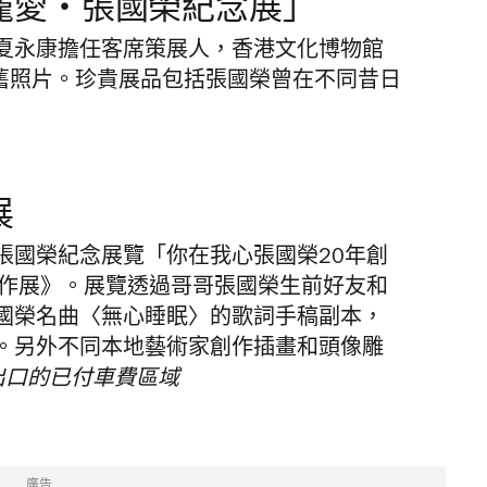
寵愛・張國榮紀念展」
夏永康擔任客席策展人，香港文化博物館
及舊照片。珍貴展品包括張國榮曾在不同昔日
展
行張國榮紀念展覽「你在我心張國榮20年創
創作展》。展覽透過哥哥張國榮生前好友和
國榮名曲〈無心睡眠〉的歌詞手稿副本，
。另外不同本地藝術家創作插畫和頭像雕
出口的已付車費區域
廣告