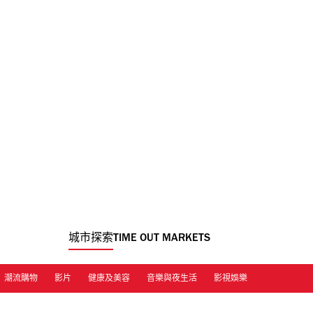
城市探索
TIME OUT MARKETS
潮流購物
影片
健康及美容
音樂與夜生活
影視娛樂