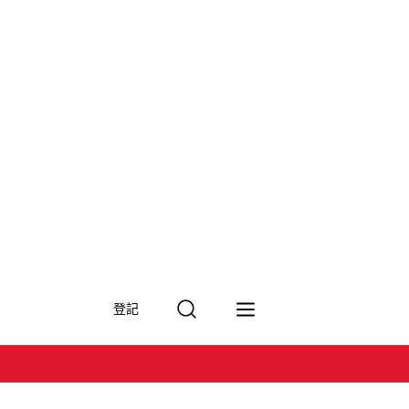
搜
登記
尋