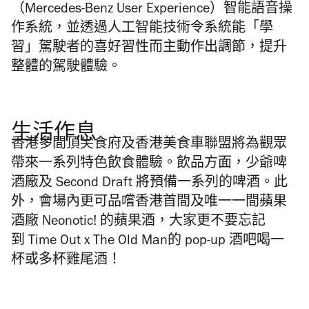
（
Mercedes-Benz User Experience
）智能語音操
作系統，並透過人工智能技術令系統能「學
習」駕駛者的喜好習性而主動作出調節，提升
整體的駕駛體驗。
生活作息
香港多間頂尖食府及香港美食車聯盟將為觀眾
帶來一系列特色飲食體驗。飲品方面，少爺啤
酒廠及
Second Draft
將預備一系列的啤酒。此
外，會場內更可品嚐香港首間及唯一一間蘋果
酒廠
Neonotic!
的蘋果酒，大家更不要忘記
到
Time Out x The Old Man
的
pop-up
酒吧喝一
杯或多杯雞尾酒！