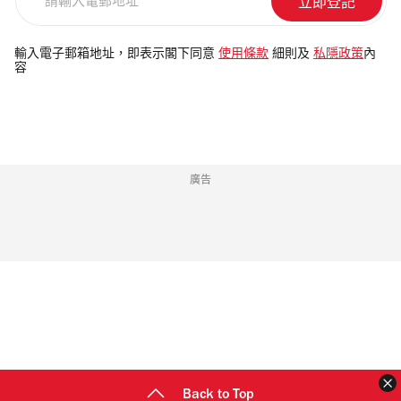
輸
入
電
輸入電子郵箱地址，即表示閣下同意
使用條款
細則及
私隱政策
內
容
郵
地
址
廣告
Back to Top