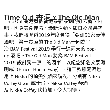
Time Out 香港 x The Old Man
Time Out
香港發掘香港最新最潮的好去處、酒
吧、國際美食佳餚、最新活動、節日及娛樂盛
事。我們將聯乘
2019
年度奪得「亞洲
50
家最佳
酒吧」第一寶座的
The Old Man
一同為平
治
BAM Festival 2019
舉行一連兩天的
pop-
up
酒吧。
The Old Man
將為
BAM Festival
2019
設計獨一無二的酒單，以紀念知名文豪海
明威（
Ernest Hemingway
）。這三款雞尾酒也
用上
Nikka
的頂尖烈酒來調配，分別有
Nikka
Coffey Grain
威士忌、
Nikka Coffey
琴酒
及
Nikka Coffey
伏特加，令人期待。