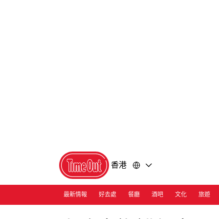
前
前
往
往
內
頁
容
尾
香港
最新情報
好去處
餐廳
酒吧
文化
旅遊