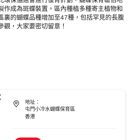
託環保協進會進行復育計劃。蝴蝶保育區佔地
製作成為斑蝶裝置。區內種植多種寄主植物和
區裏的
蝴蝶
品種增加至47種，包括罕見的
長腹
參觀，大家要密切留意！
地址：
屯門小冷水蝴蝶保育區
香港