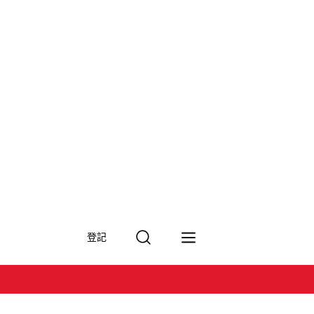
搜
登記
尋