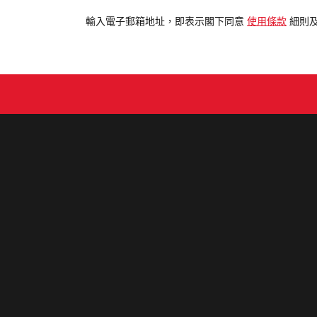
入
電
輸入電子郵箱地址，即表示閣下同意
使用條款
細則
郵
地
址