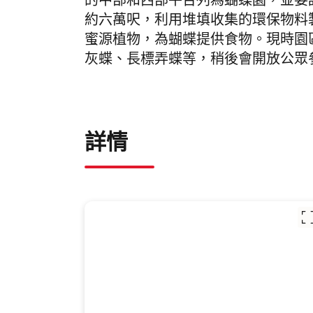
的中部和西部平台列為蝴蝶園，並委
約六萬呎，利用堆填收集的環保物料
蜜源植物，為蝴蝶提供食物。現時
園
灰蝶、
長標弄蝶等，稍後會開放公眾
詳情