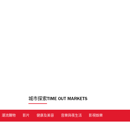
城市探索
TIME OUT MARKETS
潮流購物
影片
健康及美容
音樂與夜生活
影視娛樂