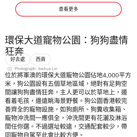
查看更多
環保大道寵物公園：狗狗盡情
狂奔
好去處
西貢
Photograph: Joshua Lin
位於將軍澳的環保大道寵物公園佔地4,000平方
米，
狗公園
設有五個草地區域，絕對有足夠空
間讓狗狗盡情狂奔，主人更可以於草地上，邊
看着毛孩，邊遠眺海景野餐。
狗公園香港
較完
善齊全的寵物設施，如狗廁所、狗糞收集箱、
寵物沖洗間一應俱全，沖洗間更有花灑及淋浴
間任你選。不過選址較遠，交通配套較少，帶
同寵物自駕至此會比較方便。