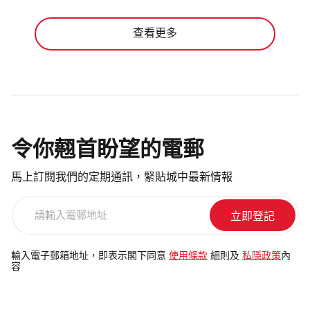
查看更多
令你翹首盼望的電郵
馬上訂閱我們的定期通訊，緊貼城中最新情報
請
輸
入
電
輸入電子郵箱地址，即表示閣下同意
使用條款
細則及
私隱政策
內
容
郵
地
址