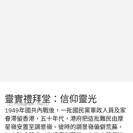
靈實禮拜堂：信仰靈光
Photograph: Hiko Li
1949年國共內戰後，一批國民黨軍政人員及家
眷滯留香港，五十年代，港府把這批難民由摩
星嶺安置至調景嶺。彼時的調景嶺偏僻荒蕪，