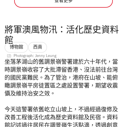
查看更多
將軍澳風物汛：活化歷史資料
館
博物館
西貢
Photograph: Jenny Leung
坐落茅湖山的舊調景嶺警署建於六十年代，當
時調景嶺收容了大批滯留香港、沒法前往台灣
的國民黨難民。
為了管治，港府在山坡、能俯
瞰調景嶺平房徒置區之處設置警署，期望收震
懾及維持治安之效。
今天這警署依舊屹立山坡上，不過
經過復修及
改善工程後活化成為歷史資料館及
民宿
。資料
館記述過往居民在調景嶺生活點滴，透過創意