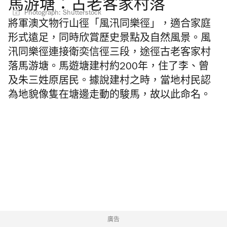
馬游塘：古老客家村落
Photograph: Shutterstock
將軍澳文物行山徑「風汛同樂徑」，適合家庭
形式遠足，同時欣賞歷史景點及自然風景。
風
汛同樂徑
連接衛奕信徑三段，途徑古老客家村
落馬游塘。馬遊塘建村約200年，住了李、曾
及朱三姓原居民。據說建村之時，當地村民認
為地貌像隻在塘邊走動的駿馬，故以此命名。
廣告