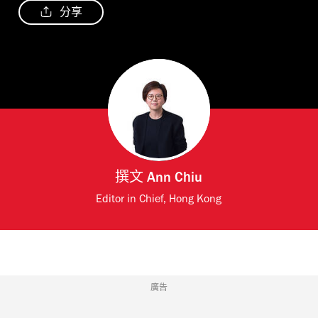
分享
撰文
Ann Chiu
Editor in Chief, Hong Kong
廣告