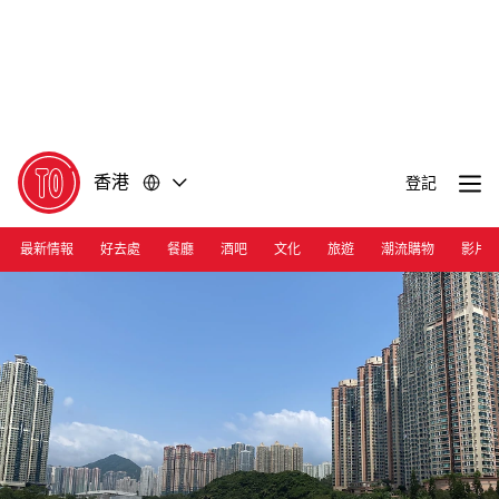
前
前
往
往
內
頁
容
尾
香港
登記
最新情報
好去處
餐廳
酒吧
文化
旅遊
潮流購物
影片