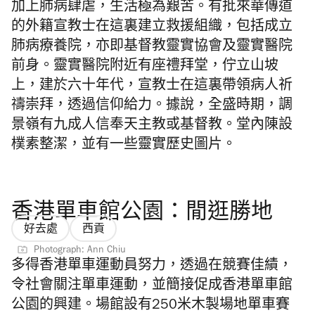
加上肺病肆虐，生活極為艱苦。有批來華傳道
的外籍宣教士在這裏建立救援組織，包括成立
肺病療養院，亦即基督教靈實協會及靈實醫院
前身。靈實醫院附近有座禮拜堂，佇立山坡
上，建於六十年代，宣教士在這裏帶領病人祈
禱崇拜，透過信仰給力。據說，全盛時期，調
景嶺有九成人信奉天主教或基督教。堂內陳設
樸素整潔，並有一些靈實歷史圖片。
香港單車館公園：閒逛勝地
好去處
西貢
Photograph: Ann Chiu
多得香港單車運動員努力，透過在競賽佳績，
令社會關注單車運動，並簡接促成香港單車館
公園的興建。場館設有250米木製場地單車賽