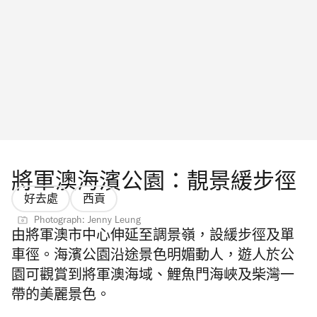
將軍澳海濱公園：靚景緩步徑
好去處
西貢
Photograph: Jenny Leung
由將軍澳市中心伸延至調景嶺，設
緩步徑及單
車徑。
海濱公園沿途景色明媚動人，
遊人於公
園可觀賞到將軍澳海域、鯉魚門海峽及柴灣一
帶的美麗景色。