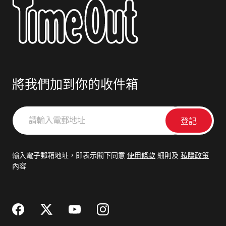
將我們加到你的收件箱
請
輸
入
電
輸入電子郵箱地址，即表示閣下同意
使用條款
細則及
私隱政策
郵
內容
地
址