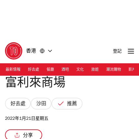
前
前
往
往
內
頁
容
尾
香港
登記
最新情報
好去處
餐廳
酒吧
文化
旅遊
潮流購物
影片
富利來商場
好去處
沙田
推薦
2022年1月21日星期五
分享