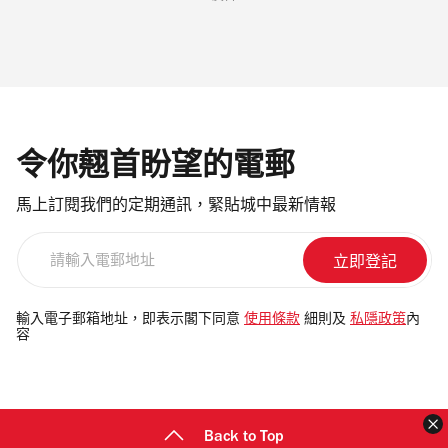
令你翹首盼望的電郵
馬上訂閱我們的定期通訊，緊貼城中最新情報
請
輸
入
電
輸入電子郵箱地址，即表示閣下同意
使用條款
細則及
私隱政策
內
容
郵
地
址
Back to Top