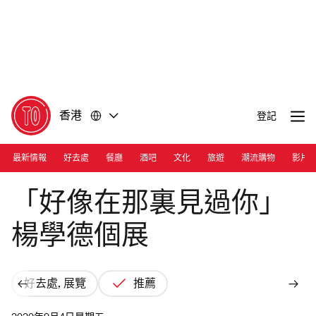
前
前
往
往
內
頁
容
尾
香港
登記
最新情報
好去處
餐廳
酒吧
文化
旅遊
潮流購物
影片
Photograph: Courtesy Harbour City
「好像在那裏見過你」
楊學德個展
好去處, 展覽
推薦