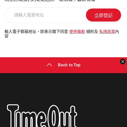
馬上訂閱我們的定期通訊，緊貼城中最新情報
請
輸
入
電
輸入電子郵箱地址，即表示閣下同意
使用條款
細則及
私隱政策
內
容
郵
地
址
Back to Top