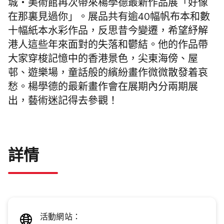
城‧美術館再次帶來楊學德最新作品展「好像
在那裏見過你」。展品共有逾40幅帆布本和數
十幅紙本水彩作品，反思昔今變遷，希望紓解
港人這些年來面對的失落和鬱結。他的作品帶
大家穿梭記憶中的香港景色，尖東海傍、屋
邨、遊樂場，童話般的繽紛畫作微微散發着哀
愁。楊學德的最新畫作會在展期內分兩期展
出，
藝術迷記得去參觀！
詳情
活動網站：