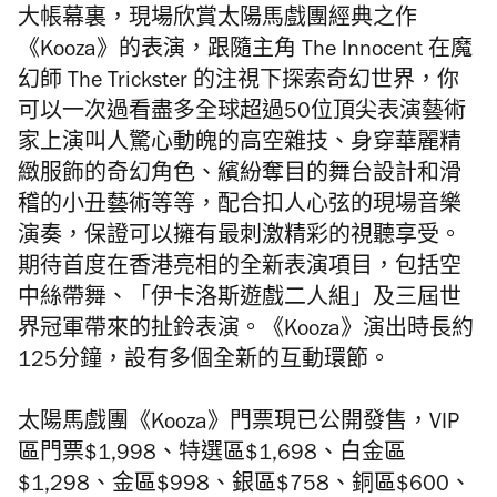
大帳幕裏，
現場欣賞太陽馬戲團經典之作
《Kooza》的表演，跟隨主角 The Innocent 在魔
幻師 The Trickster 的注視下探索奇幻世界，你
可以一次過看盡多全球超過50位頂尖表演藝術
家上演叫人驚心動魄的高空雜技、身穿華麗精
緻服飾的奇幻角色、繽紛奪目的舞台設計和滑
稽的小丑藝術等等，配合扣人心弦的現場音樂
演奏，保證可以擁有最刺激精彩的視聽享受。
期待首度在香港亮相的全新表演項目，包括空
中絲帶舞、「伊卡洛斯遊戲二人組」及三屆世
界冠軍帶來的扯鈴表演。《Kooza》演出時長約
125分鐘，設有多個全新的互動環節。
太陽馬戲團《Kooza》
門票現已公開發售，VIP
區門票$1,998、特選區$1,698、白金區
$1,298、金區$998、銀區$758、銅區$600、