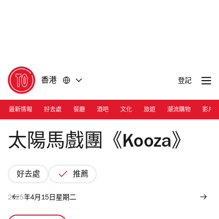
前
前
往
往
內
頁
容
尾
香港
登記
最新情報
好去處
餐廳
酒吧
文化
旅遊
潮流購物
影片
Photograph: Courtesy Cirque du Soleil
太陽馬戲團《Kooza》
好去處
推薦
2025年4月15日星期二