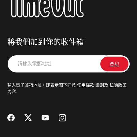
將我們加到你的收件箱
請
輸
入
電
輸入電子郵箱地址，即表示閣下同意
使用條款
細則及
私隱政策
郵
內容
地
址