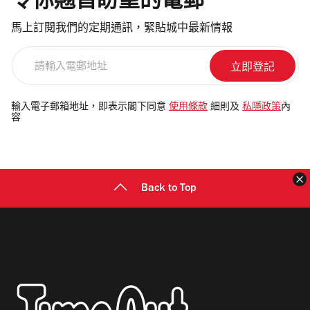
令你翹首盼望的電郵
馬上訂閱我們的定期通訊，緊貼城中最新情報
請
輸
入
電
輸入電子郵箱地址，即表示閣下同意
使用條款
細則及
私隱政策
內
容
郵
地
址
Back to Top