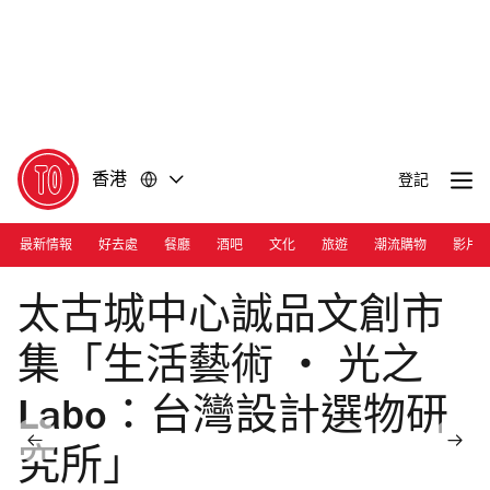
前
前
往
往
內
頁
容
尾
香港
登記
最新情報
好去處
餐廳
酒吧
文化
旅遊
潮流購物
影片
Photograph: Courtesy Eslite Bookstore
太古城中心誠品文創市
集「生活藝術 ‧ 光之
Labo：台灣設計選物研
究所」