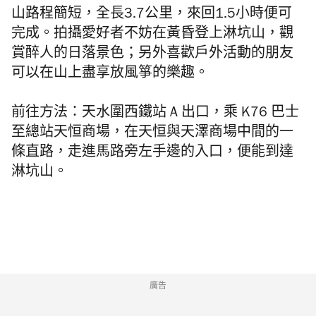
山路程簡短，全長3.7公里，來回1.5小時便可
完成。拍攝愛好者不妨在黃昏登上淋坑山，觀
賞醉人的日落景色；另外喜歡戶外活動的朋友
可以在山上盡享放風箏的樂趣。
前往方法：天水圍西鐵站 A 出口，乘 K76 巴士
至總站天恒商場，在天恒與天澤商場中間的一
條直路，走進馬路旁左手邊的入口，便能到達
淋坑山。
廣告