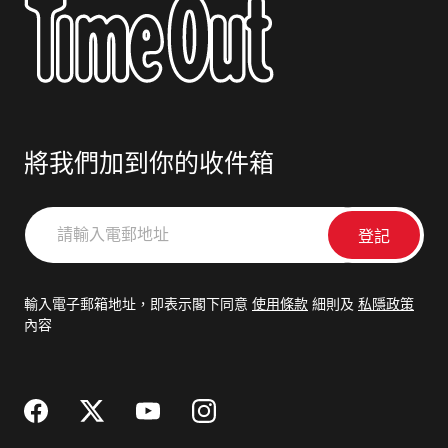
將我們加到你的收件箱
請
輸
入
電
輸入電子郵箱地址，即表示閣下同意
使用條款
細則及
私隱政策
郵
內容
地
址