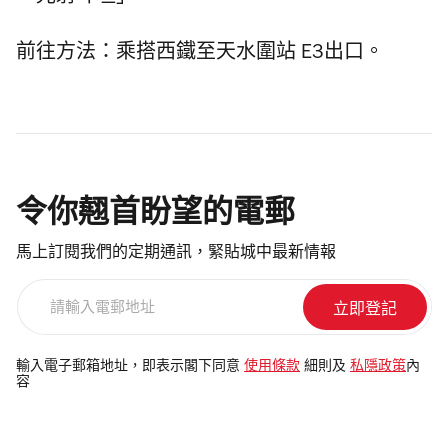
前往方法：乘搭西鐵至天水圍站 E3出口。
令你翹首盼望的電郵
馬上訂閱我們的定期通訊，緊貼城中最新情報
請
輸
入
電
輸入電子郵箱地址，即表示閣下同意
使用條款
細則及
私隱政策
內
容
郵
地
址