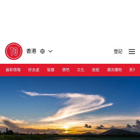
前
前
往
往
內
頁
容
尾
香港
登記
最新情報
好去處
餐廳
酒吧
文化
旅遊
潮流購物
影片