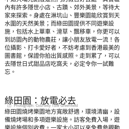
不如大埔元朗般是熱門的假日好去處。其實區
內有許多隱世小店、古蹟、郊外美景，等待大
家來探索。身處在淋坑山、豐樂園能欣賞到天
水圍的天然美景；而綠田園提供不同遊樂設
施，包括水上單車、滑草、飄移車，你更可以
到訪園內的動物農莊，讓小朋友放電一流！各
位攝影、打卡愛好者，不妨考慮到香港最美的
圖書館，保證你拍出質感照。走到累了，可以
去隱世日式甜品店吃窩夫，必定令你一試難
忘。
綠田園：放電必去
Photograph: Courtesy TSW Greenfield
綠田園燒烤樂園地方寬敞舒適，環境清幽，設
備燒烤場和多項遊樂設施。訪客免費入場，遊
樂設施個別收費。一家大小可以來免費參觀動