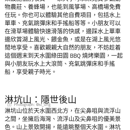
物農莊、養蜂場，也能到風箏場、高橋場免費
任玩。你也可以體驗其他自費項目，包括水上
單車、充氣跳彈床和手搖船等等。小朋友可以
在滑草場體驗快速滑落的快感，邊踩水上單車
邊欣賞湖上風光、餵金魚，或是在​​湖上風光悠
閒地享受。喜歡親親大自然的朋友，不妨趁着
這個週末到天水圍綠田園 BBQ 燒烤樂園，一起
與小朋友玩水上大滾筒、充氣跳彈床和手搖
船，享受親子時光。
淋坑山：隱世後山
Photograph: @sl_ung
淋坑山位於天水圍西北方，在尖鼻咀與流浮山
之間，坐擁后海灣、流浮山及
尖鼻咀的優美景
色。山上景致開揚，能遠眺整個天水圍。淋坑