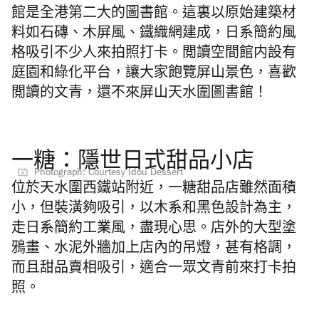
館是全港第二大的圖書館。這裏以原始建築材
料如石磚、木屏風、鐵織網建成，日系簡約風
格吸引不少人來拍照打卡。閲讀空間館内設有
庭園和綠化平台，讓大家飽覽屏山景色，喜歡
閲讀的文青，還不來屏山天水圍圖書館！
一糖：隱世日式甜品小店
Photograph: Courtesy Idou Dessert
位於天水圍西鐵站附近，一糖甜品店雖然面積
小，但裝潢夠吸引，以木系和黑色設計為主，
走日系簡約工業風，盡現心思。店外的大型塗
鴉畫、水泥外牆加上店內的吊燈，甚有格調，
而且甜品賣相吸引，適合一眾文青前來打卡拍
照。