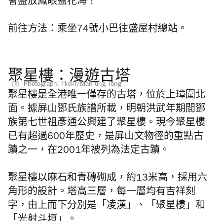
會盛放鳳眼藍花海！
前往方法：乘坐74號小巴往盛屋村總站。
聚星樓：漫遊古塔
Photograph: Flickr/Man-ting Tong
聚星樓是全港唯一僅存的古塔，位於
上璋圍北
面。
據屏山鄧氏族譜所載，明朝洪武年期間鄧
族第七世祖彥通公興建了聚星樓。現今聚星樓
已有超過600年歷史，是屏山文物徑的重點古
蹟之一，在2001年被列為法定古蹟。
聚星樓以麻石和青磚砌成，約13米高，採用六
角形的設計。塔高三層，每一層均有吉祥刻
字，由上而下分別是「凌漢」、「聚星樓」和
「光射斗垣」。