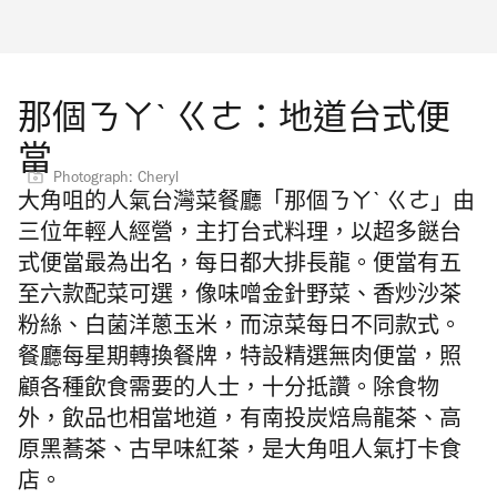
那個ㄋㄚˋ ㄍㄜ：地道台式便
當
Photograph: Cheryl
大角咀的人氣台灣菜餐廳「那個ㄋㄚˋ ㄍㄜ」由
三位年輕人經營，主打台式料理，以超多餸台
式便當最為出名，每日都大排長龍。便當有五
至六款配菜可選，像味噌金針野菜、香炒沙茶
粉絲、白菌洋蔥玉米，而涼菜每日不同款式。
餐廳每星期轉換餐牌，特設精選無肉便當，照
顧各種飲食需要的人士，十分抵讚。除食物
外，飲品也相當地道，有南投炭焙烏龍茶、高
原黑蕎茶、古早味紅茶，
是
大角咀
人氣
打卡
食
店。