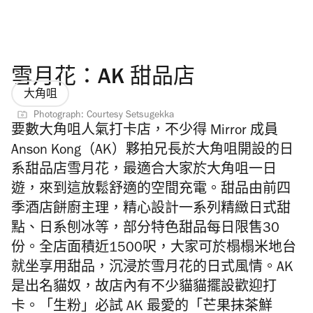
雪月花：AK 甜品店
大角咀
Photograph: Courtesy Setsugekka
要數
大角咀
人氣
打卡
店，
不少得 Mirror 成員
Anson Kong（AK）夥拍兄長於大角咀開設的日
系甜品店雪月花，
最適合大家於
大角咀一日
遊
，來到這放鬆舒適的空間充電。
甜品由前四
季酒店餅廚主理，精心設計一系列精緻日式甜
點、日系刨冰等，部分特色甜品每日限售30
份。全店面積近1500呎，大家可於榻榻米地台
就坐享用甜品，沉浸於雪月花的日式風情。AK
是出名貓奴，故店內有不少貓貓擺設歡迎打
卡。「生粉」必試 AK 最愛的「芒果抹茶鮮