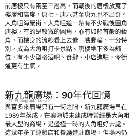
前唐樓只有兩至三層高，而戰後的唐樓放寬了
樓層和高度，唐七、唐八甚至唐九也不出奇。
大角咀海景街、大角咀道一帶有不少戰後圓角
唐樓，有的是較寬的圓角，亦有如船首般的銳
角，而樓身的流線看上去像一艘郵輪，十分特
別，
成為
大角咀打卡
景
點。唐樓地下多為舖
位，有不少型格酒吧、食肆、小店進駐，令街
道更有生氣。
新九龍廣場：90年代回憶
Photograph: Luke
與富多來廣場只有一街之隔，新九龍廣場早在
1989年落成，在奧海城未建成時曾經是大角咀
最大型的商場，是盛極一時的
大角咀好去處
。
這幾年多了連鎖店和餐廳進駐商場，但場內仍