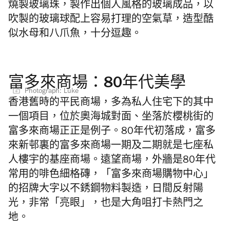
燒製玻璃珠，製作出個人風格的玻璃成品，以
吹製的玻璃球配上容易打理的空氣草，造型酷
似水母和八爪魚，十分逗趣。
富多來商場：80年代美學
Photograph: Luke
香港舊時的平民商場，多為私人住宅下的其中
一個項目，位於奧海城對面、坐落於櫻桃街的
富多來商場正正是例子。80年代初落成，富多
來新邨裏的富多來商場一期及二期就是七座私
人樓宇的基座商場。遠望商場，外牆是80年代
常用的啡色細格磚，「富多來商場購物中心」
的招牌大字以不銹鋼物料製造，日間反射陽
光，非常「亮眼」，也是
大角咀打卡
熱門之
地。