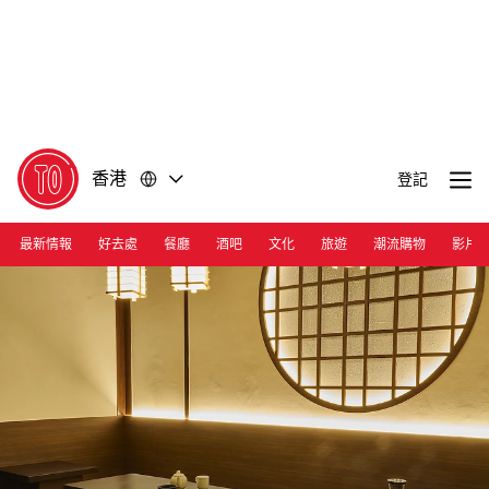
前
前
往
往
內
頁
容
尾
香港
登記
最新情報
好去處
餐廳
酒吧
文化
旅遊
潮流購物
影片