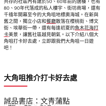
共存的社區內有建於50、60年前的唐樓，也有
80、90年代落成的私人樓宇、街坊商場，還有
千禧年開幕至今的大角咀地標奧海城。在新與
舊之間，獨立小店和
餐廳
散落在櫻桃街、博文
街、埃華街一帶，還有每逢初夏的
魚木花海打
卡
美景，讓舊社區越見朝氣。以下介紹八個
大
角咀打卡好去處
，立即跟我們
大角咀一日遊
吧！
大角咀推介打卡好去處
誠品書店：文青蒲點