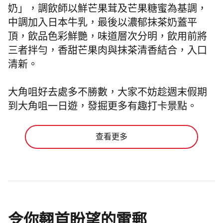
奶」，調飲師以鮮芒果茸及芒果糖蜜為基調，
中調加入日本牛乳，最後以濃郁抹茶奶蓋平
頂，飲品色彩鮮艷，味道層次分明，飲用前將
三者拌勻，香甜芒果肉與抹茶清香結合，入口
清新。
大角咀好去處
多不勝數，大家不妨趁週末假期
到
大角咀一日遊
，發掘更多有趣
打卡
景點。
查看更多
令你翹首盼望的電郵