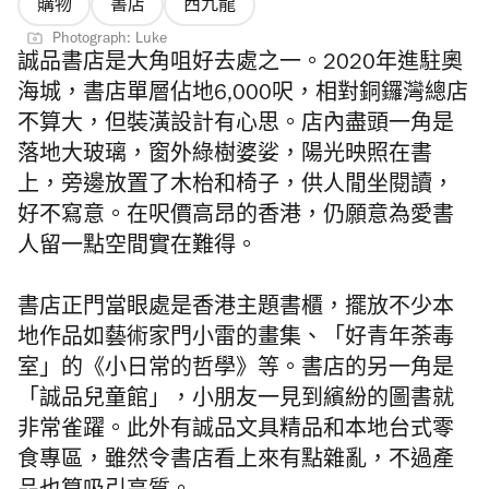
購物
書店
西九龍
Photograph: Luke
誠品書店是
大角咀好去處
之一。
2020年進駐奧
海城，書店單層佔地6,000呎，相對銅鑼灣總店
不算大，但裝潢設計有心思。店內盡頭一角是
落地大玻璃，窗外綠樹婆娑，陽光映照在書
上，旁邊放置了木枱和椅子，供人閒坐閱讀，
好不寫意。在呎價高昂的香港，仍願意為愛書
人留一點空間實在難得。
書店正門當眼處是香港主題書櫃，擺放不少本
地作品如藝術家門小雷的畫集、「好青年荼毒
室」的《小日常的哲學》等。書店的另一角是
「誠品兒童館」，小朋友一見到繽紛的圖書就
非常雀躍。此外有誠品文具精品和本地台式零
食專區，雖然令書店看上來有點雜亂，不過產