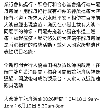
業行會扒艇行、鮮魚行和合心堂會進行端午龍
舟遊涌，用龍舟拖行載有神像的神艇巡遊大澳
所有水道，祈求大家水陸平安。
相傳在百年前
大澳曾經出現瘟疫，漁民在小艇上載有大澳不
同廟宇的神像，用龍舟拖着小艇在水道上巡
遊，驅趕瘟疫。歷史悠久的
大澳端午龍舟遊涌
是香港獨有的傳統活動，
並列入國家級非遺代
表性項目名錄。
全新可開合行人橋鹽田橋及寶珠潭橋啟用，在
端午龍舟遊涌期間，橋身可開啟讓龍舟與神像
通過，開啟後可成為觀景台，大家可以近距離
觀賞活動。
大澳端午龍舟遊涌2026時間：
6月18日 9am-
1pm：6月19日 8.30am-3pm