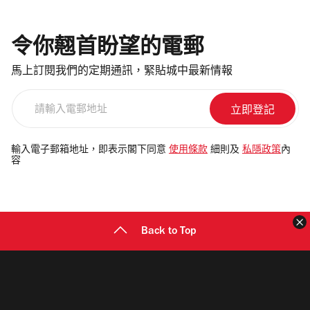
令你翹首盼望的電郵
馬上訂閱我們的定期通訊，緊貼城中最新情報
請
輸
入
電
輸入電子郵箱地址，即表示閣下同意
使用條款
細則及
私隱政策
內
容
郵
地
址
Back to Top