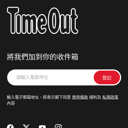
將我們加到你的收件箱
請
輸
入
電
輸入電子郵箱地址，即表示閣下同意
使用條款
細則及
私隱政策
郵
內容
地
址