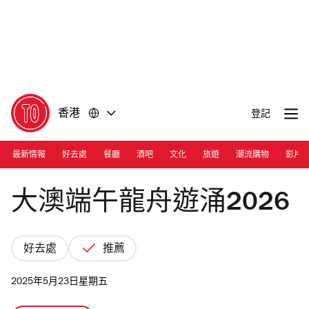
前
前
往
往
內
頁
容
尾
香港
登記
最新情報
好去處
餐廳
酒吧
文化
旅遊
潮流購物
影片
Photograph: Shutterstock | Tai O
大澳端午龍舟遊涌2026
好去處
推薦
2025年5月23日星期五