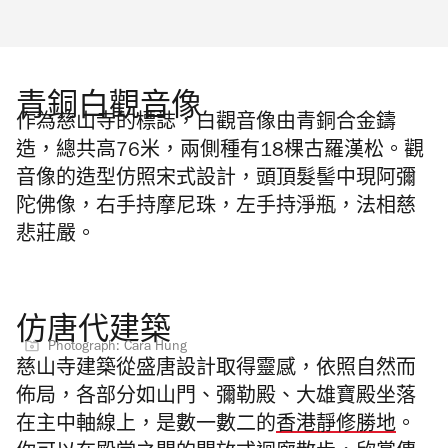
青銅白觀音像
作為慈山寺的標誌，白觀音像由青銅合金鑄
造，總共高76米，兩側種有18棵古羅漢松。觀
音像的造型仿照宋式設計，頭頂髮髻中現阿彌
陀佛像，右手持摩尼珠，左手持淨瓶，法相慈
悲莊嚴。
仿唐代建築
Photograph: Cara Hung
慈山寺建築從盛唐設計取得靈感，依照自然而
佈局，各部分如山門、彌勒殿、大雄寶殿坐落
在主中軸線上，是數一數二的
香港靜修勝地
。