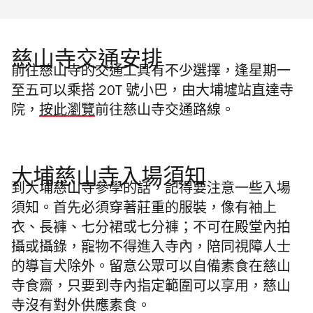
慈山寺交通安排
前往
慈山寺
的
交通工具
有不少選擇，逢星期一
至五可以乘搭 20T 號小巴，由大埔墟站直達寺
院，
按此瀏覽
前往
慈山寺交通路線。
大埔慈山寺入場須知
到大埔慈山寺參學的話，記得要注意一些入場
須知。首先必須穿著莊重的服裝，像有袖上
衣、長褲、七分裙或七分褲；不可在殿堂內拍
攝或攝錄，寵物不得進入寺內，陪同視障人士
的導盲犬除外。留意公眾可以自備素食在慈山
寺食齋，只要到寺內指定範圍可以享用，慈山
寺沒有對外供應素食。