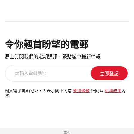
令你翹首盼望的電郵
馬上訂閱我們的定期通訊，緊貼城中最新情報
請
輸
入
電
輸入電子郵箱地址，即表示閣下同意
使用條款
細則及
私隱政策
內
容
郵
地
址
廣告