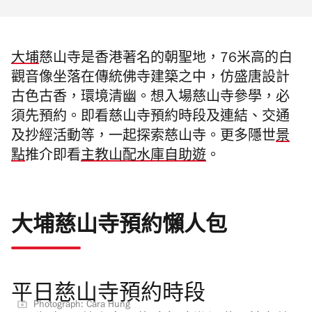
大埔
慈山寺是香港著名的朝聖地，76米高的白
觀音像坐落在傳統佛寺建築之中，仿盛唐設計
古色古香，環境清幽。想入場慈山寺參學，必
須先預約。
即看慈山寺預約時段及連結、交通
及抄經活動等，一起探索慈山寺。更多隱世
景
點
推介即看
主教山配水庫自助遊
。
大埔慈山寺預約懶人包
平日慈山寺預約時段
Photograph: Cara Hung