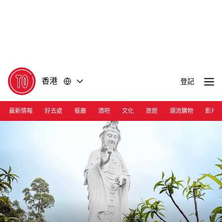
前
前
往
往
內
頁
容
尾
香港
登記
最新情報
好去處
餐廳
酒吧
文化
旅遊
潮流購物
影片