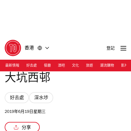
前
前
往
往
內
頁
容
尾
香港
登記
最新情報
好去處
餐廳
酒吧
文化
旅遊
潮流購物
影片
大坑西邨
好去處
深水埗
2019年6月19日星期三
分享