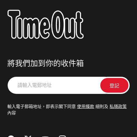
將我們加到你的收件箱
請
輸
入
電
輸入電子郵箱地址，即表示閣下同意
使用條款
細則及
私隱政策
郵
內容
地
址