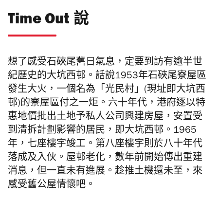
Time Out 說
想了感受石硤尾舊日氣息
，定要到訪有逾半世
紀歷史的大坑西邨。話說
1953年石硤尾寮屋區
發生大火，一個名為「光民村」(現址即
大坑西
邨
)的寮屋區付之一炬。六十年代
，
港府逐以特
惠地價批出土地予私人公司興建房屋
，安置受
到清拆計劃影響的居民，即
大坑西邨。1965
年，七座樓宇竣工。第八座樓宇則於八十年代
落成及
入伙。屋邨老化，數年前開始傳出重建
消息，但一直未有進展。趁推土機還未至，來
感受舊公屋情懷吧。