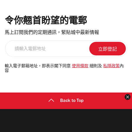
令你翹首盼望的電郵
馬上訂閱我們的定期通訊，緊貼城中最新情報
請
輸
入
電
輸入電子郵箱地址，即表示閣下同意
使用條款
細則及
私隱政策
內
容
郵
地
址
Back to Top