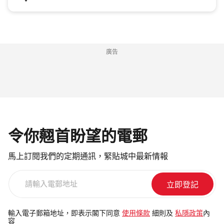
廣告
令你翹首盼望的電郵
馬上訂閱我們的定期通訊，緊貼城中最新情報
請
輸
入
電
輸入電子郵箱地址，即表示閣下同意
使用條款
細則及
私隱政策
內
容