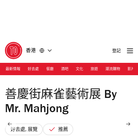
前
前
往
往
內
頁
容
尾
香港
登記
最新情報
好去處
餐廳
酒吧
文化
旅遊
潮流購物
影片
Photograph: Joshua Lin | TOHK
善慶街麻雀藝術展 By
Mr. Mahjong
好去處, 展覽
推薦