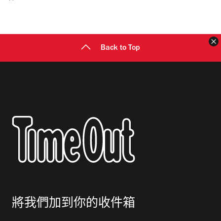
郵
地
址
Back to Top
將我們加到你的收件箱