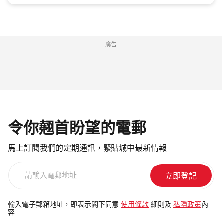
廣告
令你翹首盼望的電郵
馬上訂閱我們的定期通訊，緊貼城中最新情報
請
輸
入
電
輸入電子郵箱地址，即表示閣下同意
使用條款
細則及
私隱政策
內
容
郵