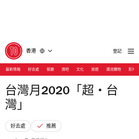
前
前
往
往
內
頁
容
尾
香港
登記
最新情報
好去處
餐廳
酒吧
文化
旅遊
潮流購物
影片
Photograph: Courtesy WKCD
台灣月2020「超・台
灣」
好去處
推薦