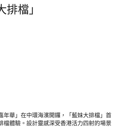
大排檔」
嘉年華」在中環海濱開鑼，「藍妹大排檔」首
排檔體驗。設計靈感深受香港活力四射的場景