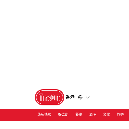
前
前
往
往
內
頁
容
尾
香港
最新情報
好去處
餐廳
酒吧
文化
旅遊