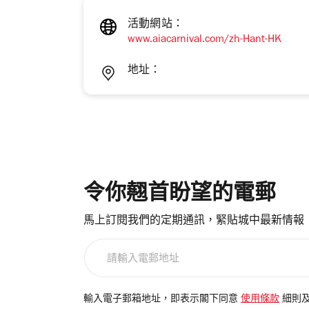
活動網站：
www.aiacarnival.com/zh-Hant-HK
地址：
令你翹首盼望的電郵
馬上訂閱我們的定期通訊，緊貼城中最新情報
請
輸
入
電
輸入電子郵箱地址，即表示閣下同意
使用條款
細則