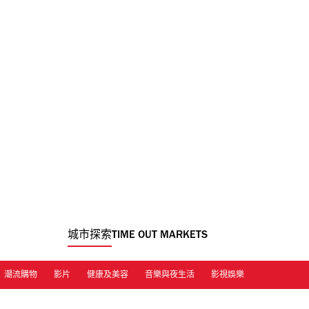
城市探索
TIME OUT MARKETS
潮流購物
影片
健康及美容
音樂與夜生活
影視娛樂