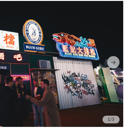
/3
Ph