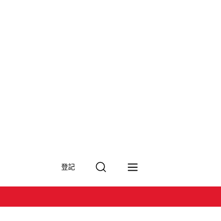
搜
登記
尋