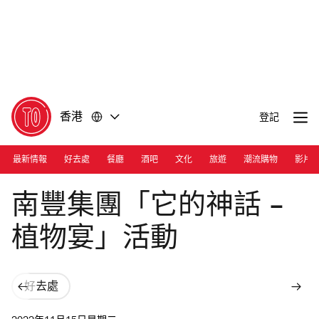
前
前
往
往
內
頁
容
尾
香港
登記
最新情報
好去處
餐廳
酒吧
文化
旅遊
潮流購物
影片
Photograph: Cara Hung
南豐集團「它的神話 –
植物宴」活動
好去處