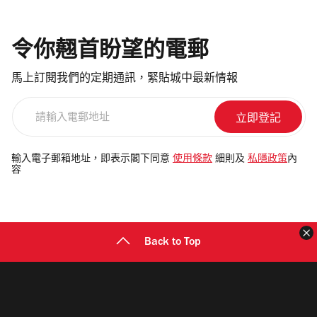
令你翹首盼望的電郵
馬上訂閱我們的定期通訊，緊貼城中最新情報
請
輸
入
電
輸入電子郵箱地址，即表示閣下同意
使用條款
細則及
私隱政策
內
容
郵
地
址
Back to Top