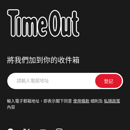
將我們加到你的收件箱
請
輸
入
電
輸入電子郵箱地址，即表示閣下同意
使用條款
細則及
私隱政策
郵
內容
地
址