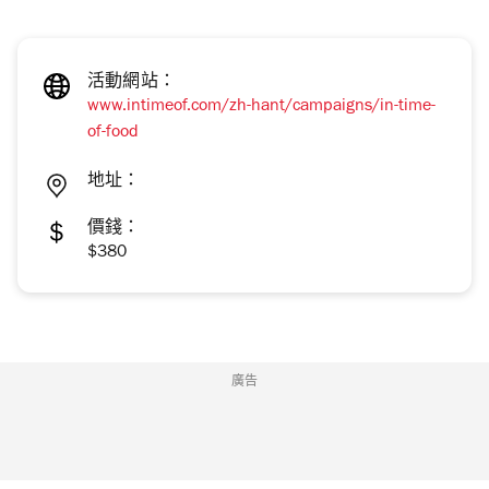
活動網站：
www.intimeof.com/zh-hant/campaigns/in-time-
of-food
地址：
價錢：
$380
廣告