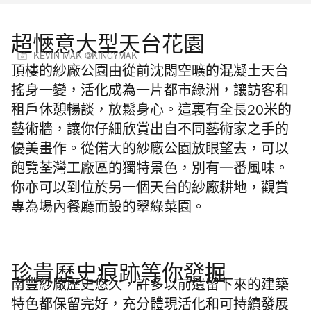
超愜意大型天台花園
KEVIN MAK @KINGYMAK
頂樓的紗廠公園由從前沈悶空曠的混凝土天台
搖身一變，活化成為一片都市綠洲，讓訪客和
租戶休憩暢談，放鬆身心。這裏有全長
20
米的
藝術牆，讓你仔細欣賞出自不同藝術家之手的
優美畫作。從偌大的紗廠公園放眼望去，可以
飽覽荃灣工廠區的獨特景色，別有一番風味。
你亦可以到位於另一個天台的紗廠耕地，觀賞
專為場內餐廳而設的翠綠菜園。
珍貴歷史痕跡等你發掘
南豐紗廠歷史悠久，許多以前遺留下來的建築
特色都保留完好，充分體現活化和可持續發展