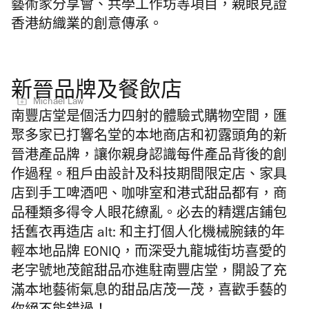
藝術家分享會、共學工作坊等項目，親眼見證
香港紡織業的創意傳承。
新晉品牌及餐飲店
Michael Law
南豐店堂是個活力四射的體驗式購物空間，匯
聚多家已打響名堂的本地商店和初露頭角的新
晉港產品牌，讓你親身認識每件產品背後的創
作過程。租戶由設計及科技期間限定店、家具
店到手工啤酒吧、咖啡室和港式甜品都有，商
品種類多得令人眼花繚亂。必去的精選店鋪包
括舊衣再造店
alt:
和主打個人化機械腕錶的年
輕本地品牌
EONIQ
，而深受九龍城街坊喜愛的
老字號地茂館甜品亦進駐南豐店堂，開設了充
滿本地藝術氣息的甜品店
茂一
茂
，喜歡手藝的