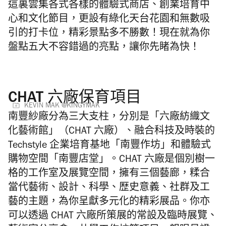
這裏雲集各式各樣的體驗式商店、創業培育中
心和文化節目，更設有綠化天台花園和無數吸
引的打卡位，精彩景點多不勝數！現在就為你
盤點五大不容錯過的亮點，讓你先睹為快！
CHAT 六廠保育項目
KEVIN MAK @KINGYMAK
南豐紗廠分為三大支柱，分別是「六廠紡織文
化藝術館」（
CHAT
六廠）、融合科技及時裝的
Techstyle
企業培育基地「南豐作坊」和體驗式
購物空間「南豐店堂」。
CHAT
六廠是個別樹一
格的工作室及展覽空間，擁有三個藝廊，糅合
當代藝術、設計、科學、歴史意義、社群及工
藝的主題，為你呈獻多元化的精彩展品。你亦
可以透過
CHAT
六廠所策展的常設及臨時展覽、