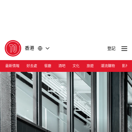
前
前
往
往
內
頁
容
尾
香港
登記
最新情報
好去處
餐廳
酒吧
文化
旅遊
潮流購物
影片