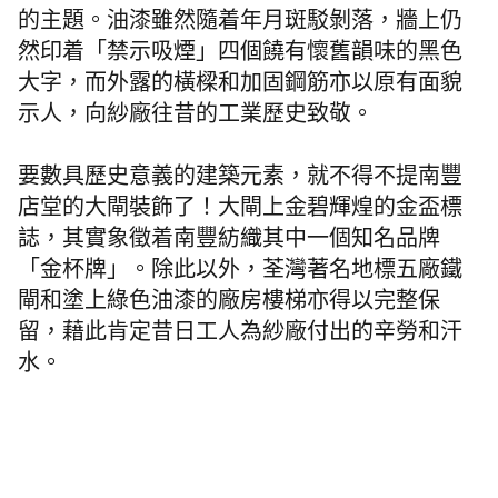
的主題。油漆雖然隨着年月斑駁剝落，牆上仍
然印着「禁示吸煙」四個饒有懷舊韻味的黑色
大字，而外露的橫樑和加固鋼筋亦以原有面貌
示人，向紗廠往昔的工業歷史致敬。
要數具歷史意義的建築元素，就不得不提南豐
店堂的大閘裝飾了！大閘上金碧輝煌的金盃標
誌，其實象徵着南豐紡織其中一個知名品牌
「金杯牌」。除此以外，荃灣著名地標五廠鐵
閘和塗上綠色油漆的廠房樓梯亦得以完整保
留，藉此肯定昔日工人為紗廠付出的辛勞和汗
水。