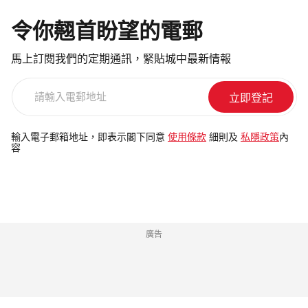
令你翹首盼望的電郵
馬上訂閱我們的定期通訊，緊貼城中最新情報
請
輸
入
電
輸入電子郵箱地址，即表示閣下同意
使用條款
細則及
私隱政策
內
容
郵
地
址
廣告