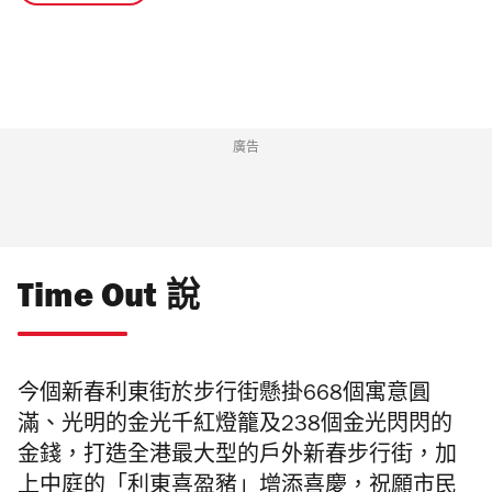
廣告
Time Out 說
今個新春利東街
於步行街懸掛
668
個
寓意圓
滿、光明的金光千紅燈籠及
238
個金光閃閃的
金錢，
打造全港最大型的戶外新春步行街，加
上中庭的「利東喜盈豬」增添喜慶，祝願市民