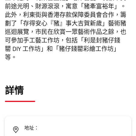
前途光明、
財源滾滾，寓意「豬牽富裕年」。
此外，
利東街與香港存款保障委員會合作，
籌
劃了「存得安心『豬』事大吉賀新歲」藝術豬
巡迴展覽，
市民在欣賞一眾藝術作品之餘，
也
可參加手工藝工作坊，包括「利是封豬仔錢
罌
DIY
工作坊」和「豬仔錢罌彩繪工作坊」
等。
詳情
地址：