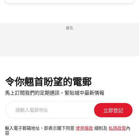
廣告
令你翹首盼望的電郵
馬上訂閱我們的定期通訊，緊貼城中最新情報
請
輸
入
電
輸入電子郵箱地址，即表示閣下同意
使用條款
細則及
私隱政策
內
容
郵