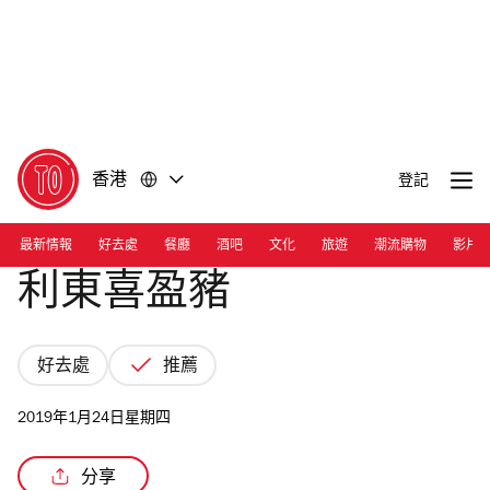
前
前
往
往
內
頁
容
尾
香港
登記
最新情報
好去處
餐廳
酒吧
文化
旅遊
潮流購物
影片
利東喜盈豬
好去處
推薦
2019年1月24日星期四
分享