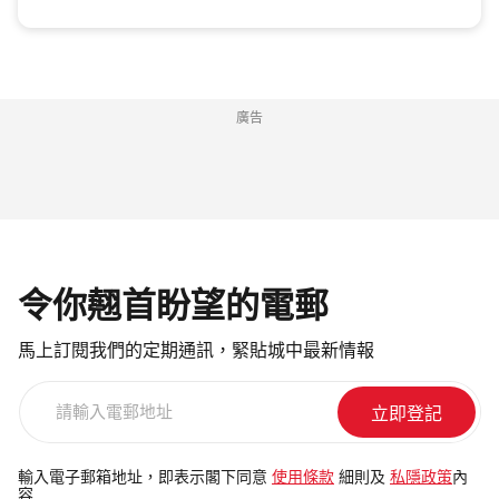
廣告
令你翹首盼望的電郵
馬上訂閱我們的定期通訊，緊貼城中最新情報
請
輸
入
電
輸入電子郵箱地址，即表示閣下同意
使用條款
細則及
私隱政策
內
容