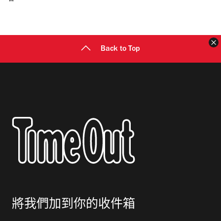
郵
地
址
Back to Top
將我們加到你的收件箱