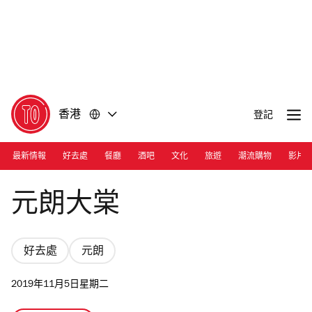
前
前
往
往
內
頁
容
尾
香港
登記
最新情報
好去處
餐廳
酒吧
文化
旅遊
潮流購物
影片
Photograph: Shutterstock
元朗大棠
好去處
元朗
2019年11月5日星期二