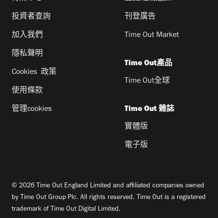
投資者查詢
刊登廣告
加入我們
Time Out Market
隱私聲明
Time Out產品
Cookies 政策
Time Out全球
使用條款
管理cookies
Time Out 雜誌
實體版
電子版
© 2026 Time Out England Limited and affiliated companies owned
by Time Out Group Plc. All rights reserved. Time Out is a registered
trademark of Time Out Digital Limited.