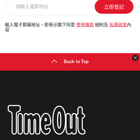
請
輸
入
電
輸入電子郵箱地址，即表示閣下同意
使用條款
細則及
私隱政策
內
容
郵
地
址
Back to Top