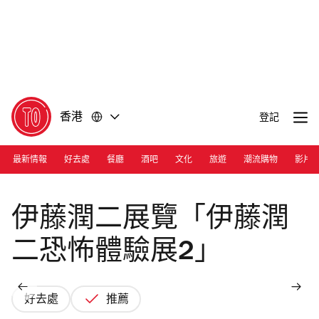
前
前
往
往
內
頁
容
尾
香港
登記
最新情報
好去處
餐廳
酒吧
文化
旅遊
潮流購物
影片
Photograph: Courtesy Incubase Arena
伊藤潤二展覽「伊藤潤
二恐怖體驗展2」
好去處
推薦