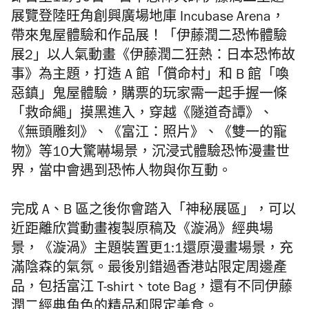
展覽登陸旺角創興廣場地庫 Incubase Arena，
帶來鬼屋體驗和作品展！「伊藤潤二恐怖體驗
展2」以人氣動畫《伊藤潤二狂熱：日本恐怖故
事》為主題，打造 A 館「償命村」和 B 館「喚
惡鎮」鬼屋體驗，購票的玩家需一起手握一條
「救命繩」摸黑進入，穿越《隧道奇譚》、
《無頭雕刻》、《富江：照片》、《雙一的寵
物》等10大驚嚇場景，沉浸式體驗恐怖漫畫世
界，當中會遇到恐怖人物與你互動。
完成 A、B 區之後你會踏入「神秘展區」，可以
近距離欣賞動畫複製原稿及《漩渦》經典場
景，《漩渦》主題裝置更1:1還原漫畫場景，充
滿陰森的氣氛。最後別錯過香港站限定周邊產
品，包括富江 T-shirt、tote Bag，還有不同伊藤
潤二經典角色的精品和限定美食。