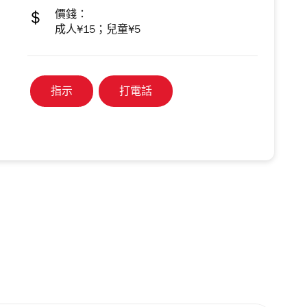
價錢：
成人¥15；兒童¥5
指示
打電話