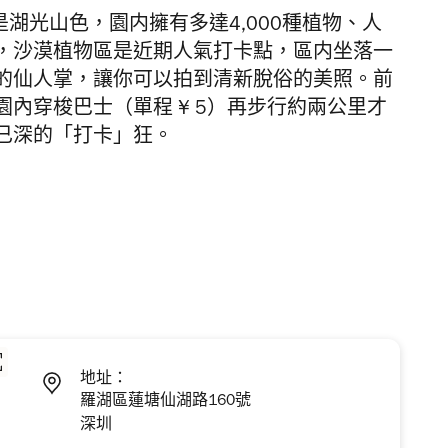
是湖光山色，園内擁有多達4,000種植物、人
，沙漠植物區是近期人氣打卡點，區内坐落一
的仙人掌，讓你可以拍到清新脫俗的美照。前
內穿梭巴士（單程 ¥ 5）再步行約兩公里才
已深的「打卡」狂。
地址：
羅湖區蓮塘仙湖路160號
深圳