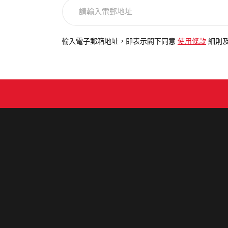
請
輸
入
電
輸入電子郵箱地址，即表示閣下同意
使用條款
細則
郵
地
址