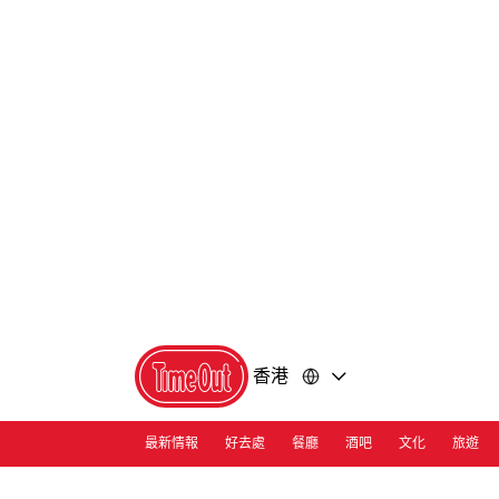
前
前
往
往
內
頁
容
尾
香港
最新情報
好去處
餐廳
酒吧
文化
旅遊