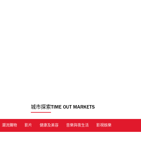
城市探索
TIME OUT MARKETS
潮流購物
影片
健康及美容
音樂與夜生活
影視娛樂