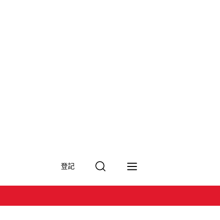
搜
登記
尋