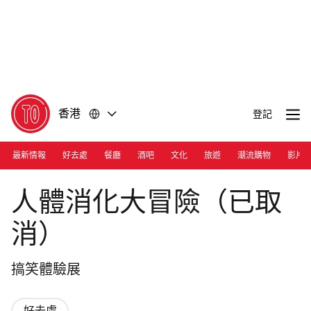
前
前
往
往
內
頁
容
尾
香港
登記
最新情報
好去處
餐廳
酒吧
文化
旅遊
潮流購物
影片
Amazing Digestive Adventure
人體消化大冒險（已取
消）
搞笑體驗展