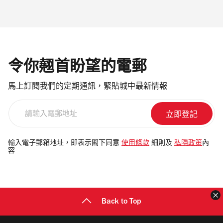
令你翹首盼望的電郵
馬上訂閱我們的定期通訊，緊貼城中最新情報
請
輸
入
電
輸入電子郵箱地址，即表示閣下同意
使用條款
細則及
私隱政策
內
容
郵
地
址
Back to Top