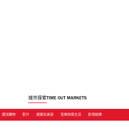
城市探索
TIME OUT MARKETS
潮流購物
影片
健康及美容
音樂與夜生活
影視娛樂