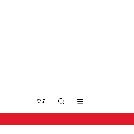
搜
登記
尋