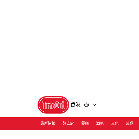
前
前
往
往
內
頁
容
尾
香港
最新情報
好去處
餐廳
酒吧
文化
旅遊