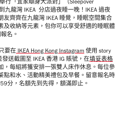
行「宜家瞓身大派對」（Sleepover
到九龍灣 IKEA 分店過夜睡一晚！IKEA 過夜
友齊齊在九龍灣 IKEA 睡覺，睡眠空間集合
素及收納等元素，包你可以享受舒適的睡眠體
網報名。
單，只要在
IKEA Hong Kong Instagram
使用 story
發送截圖至 IKEA 香港 IG 賬號，在
填妥表格
加，每組將獲安排一張雙人床作休息。
每位參
茶點和水、活動精美禮包及早餐。
留意報名時
1時59分，名額先到先得，額滿即止。