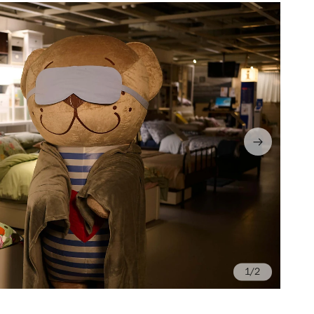
/2
Ph