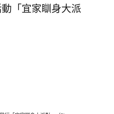
夜活動「宜家瞓身大派