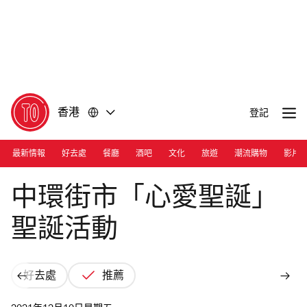
前
前
往
往
內
頁
容
尾
香港
登記
最新情報
好去處
餐廳
酒吧
文化
旅遊
潮流購物
影片
Photograph: Cara Hung
中環街市「心愛聖誕」
聖誕活動
好去處
推薦