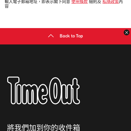
電
輸入電子郵箱地址，即表示閣下同意
使用條款
細則及
私隱政策
內
容
郵
地
址
Back to Top
將我們加到你的收件箱