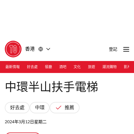
前
前
往
往
內
頁
容
尾
香港
登記
最新情報
好去處
餐廳
酒吧
文化
旅遊
潮流購物
影片
Photograph: Shutterstock
中環半山扶手電梯
好去處
中環
推薦
2024年3月12日星期二