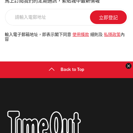
馬上訂閱我們的定期通訊，緊貼城中最新情報
請
輸
入
電
輸入電子郵箱地址，即表示閣下同意
使用條款
細則及
私隱政策
內
容
郵
地
址
Back to Top