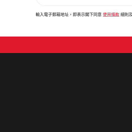
入
電
輸入電子郵箱地址，即表示閣下同意
使用條款
細則
郵
地
址