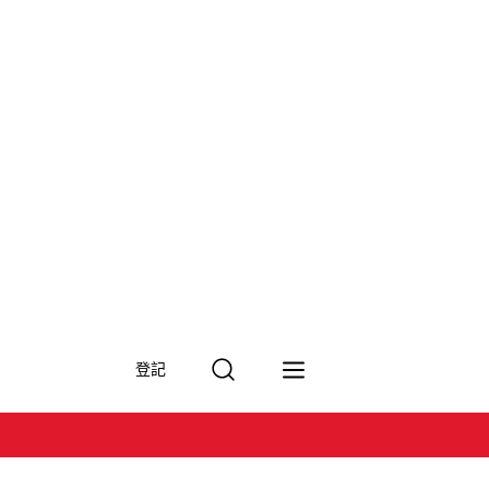
搜
登記
尋