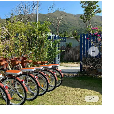
/4
Ph