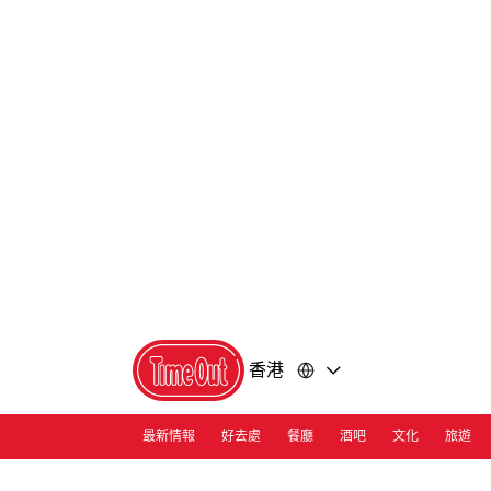
前
前
往
往
內
頁
容
尾
香港
最新情報
好去處
餐廳
酒吧
文化
旅遊