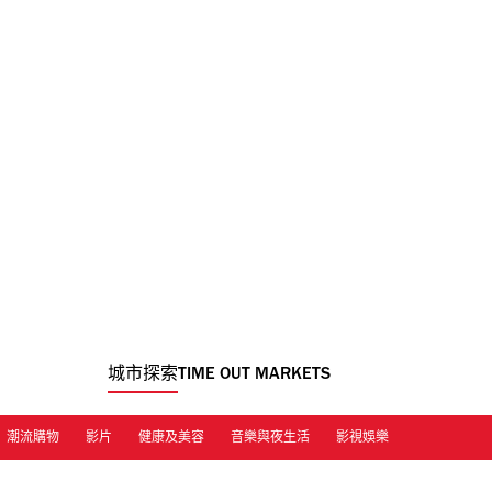
城市探索
TIME OUT MARKETS
潮流購物
影片
健康及美容
音樂與夜生活
影視娛樂