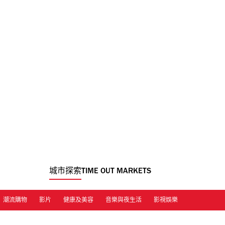
城市探索
TIME OUT MARKETS
潮流購物
影片
健康及美容
音樂與夜生活
影視娛樂