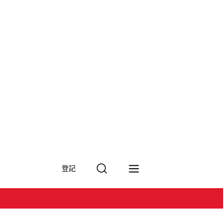
搜
登記
尋