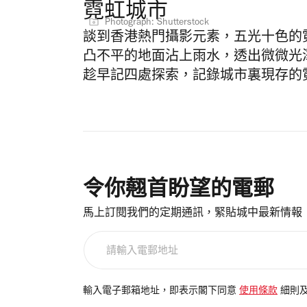
霓虹城市
Photograph: Shutterstock
談到香港熱門攝影元素，五光十色的
凸不平的地面沾上雨水，透出微微光
趁早記四處探索，記錄城市裏現存的
令你翹首盼望的電郵
馬上訂閱我們的定期通訊，緊貼城中最新情報
請
輸
入
電
輸入電子郵箱地址，即表示閣下同意
使用條款
細則
郵