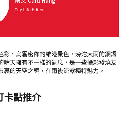
撰文
Cara Hung
City Life Editor
色彩，烏雲密佈的維港景色，滂沱大雨的銅鑼
的晴天擁有不一樣的氣息，是一些攝影發燒友
市裏的天空之鏡，在雨後流露獨特魅力。
打卡點推介