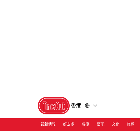
前
前
往
往
內
頁
容
尾
香港
最新情報
好去處
餐廳
酒吧
文化
旅遊