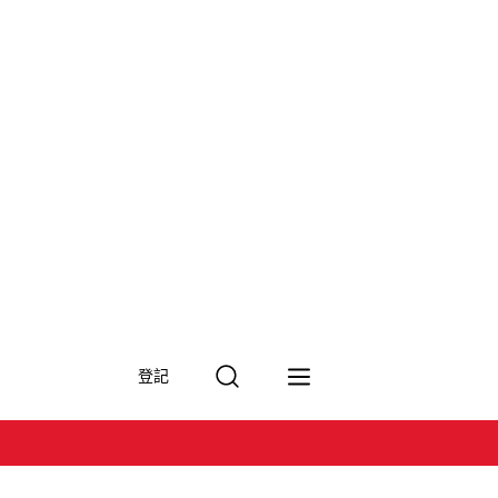
搜
登記
尋