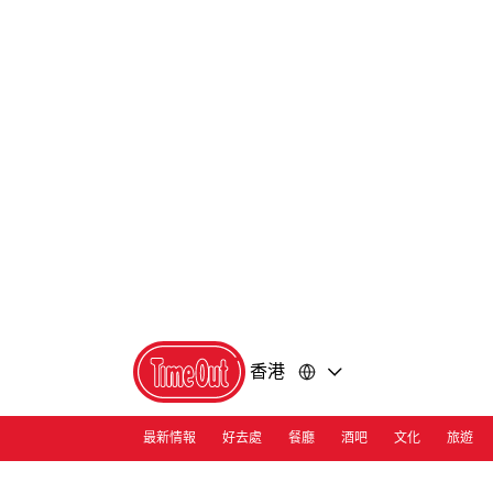
前
前
往
往
內
頁
容
尾
香港
最新情報
好去處
餐廳
酒吧
文化
旅遊