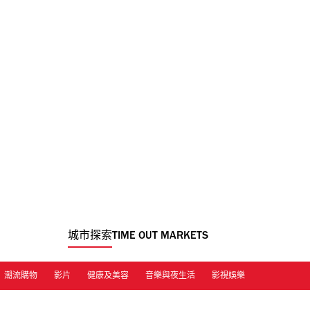
城市探索
TIME OUT MARKETS
潮流購物
影片
健康及美容
音樂與夜生活
影視娛樂