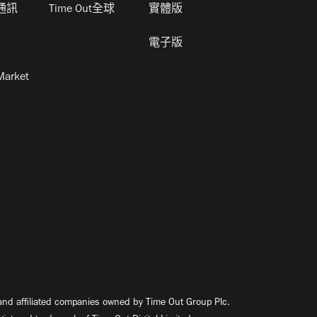
通訊
Time Out全球
實體版
電子版
Market
nd affiliated companies owned by Time Out Group Plc.