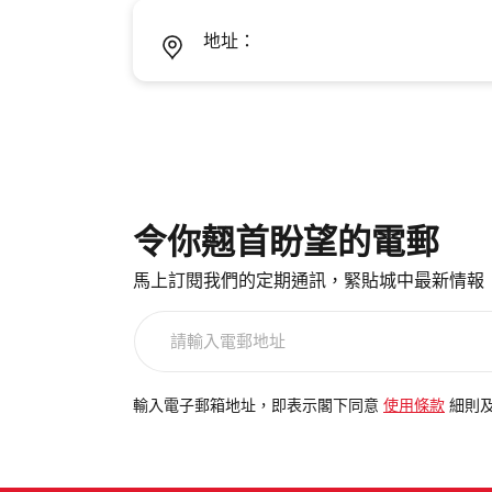
地址：
令你翹首盼望的電郵
馬上訂閱我們的定期通訊，緊貼城中最新情報
請
輸
入
電
輸入電子郵箱地址，即表示閣下同意
使用條款
細則
郵
地
址