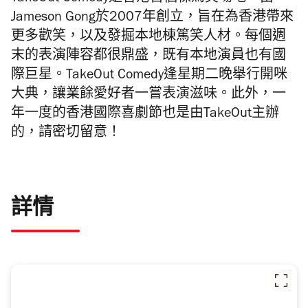
Jameson Gong
於
2007
年創立，旨在為香港帶來
更多歡笑，以及發掘本地棟篤笑人材。每個週
末的表演陣容都很鼎盛，既有本地演員也有國
際巨星。
TakeOut Comedy
逢星期二晚舉行開咪
大典，讓業餘愛好者一嘗表演滋味。此外，一
年一度的香港國際喜劇節也是由
TakeOut
主辦
的，請密切留意！
詳情