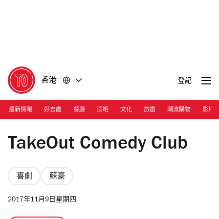
前
前
往
往
內
頁
容
尾
香港
登記
最新情報
好去處
餐廳
酒吧
文化
旅遊
潮流購物
影片
Long Guan
TakeOut Comedy Club
喜劇
蘇豪
2017年11月9日星期四