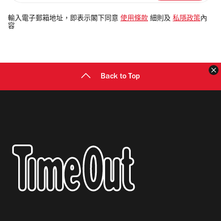
入
電
輸入電子郵箱地址，即表示閣下同意
使用條款
細則及
私隱政策
內
容
郵
地
址
Back to Top