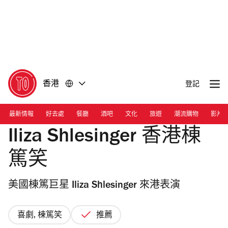
前
前
往
往
內
頁
容
尾
香港
登記
最新情報
好去處
餐廳
酒吧
文化
旅遊
潮流購物
影片
Iliza Shlesinger 香港棟
篤笑
美國棟篤巨星 Iliza Shlesinger 來港表演
喜劇, 棟篤笑
推薦