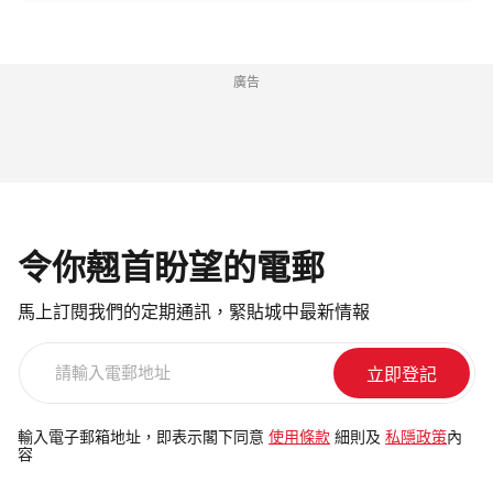
廣告
令你翹首盼望的電郵
馬上訂閱我們的定期通訊，緊貼城中最新情報
請
輸
入
電
輸入電子郵箱地址，即表示閣下同意
使用條款
細則及
私隱政策
內
容
郵
地