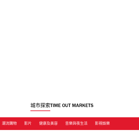
城市探索
TIME OUT MARKETS
潮流購物
影片
健康及美容
音樂與夜生活
影視娛樂