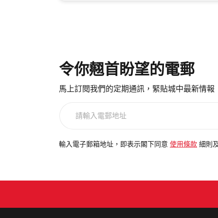
令你翹首盼望的電郵
馬上訂閱我們的定期通訊，緊貼城中最新情報
請
輸
入
電
輸入電子郵箱地址，即表示閣下同意
使用條款
細則
郵
地
址