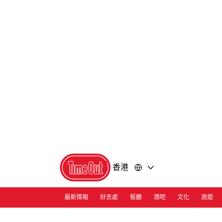
前
前
往
往
內
頁
容
尾
香港
最新情報
好去處
餐廳
酒吧
文化
旅遊