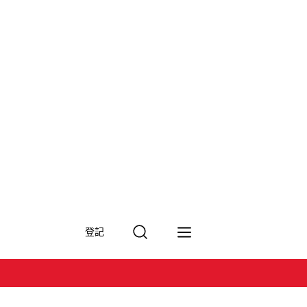
搜
登記
尋