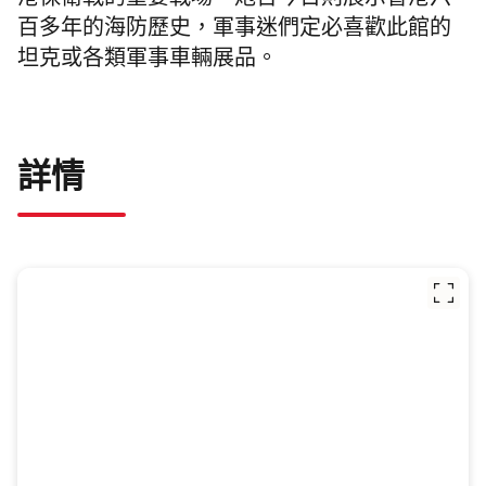
港保衛戰的重要戰場。炮台今日則展示香港六
百多年的海防歷史，軍事迷們定必喜歡此館的
坦克或各類軍事車輛展品。
詳情