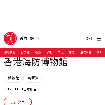
前
前
往
往
內
頁
容
尾
香港
登記
最新情報
好去處
餐廳
酒吧
文化
旅遊
潮流購物
影片
香港海防博物館
博物館
筲箕灣
2017年11月1日星期三
分享