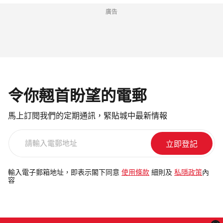
廣告
令你翹首盼望的電郵
馬上訂閱我們的定期通訊，緊貼城中最新情報
請
輸
入
電
輸入電子郵箱地址，即表示閣下同意
使用條款
細則及
私隱政策
內
容
郵
地
址