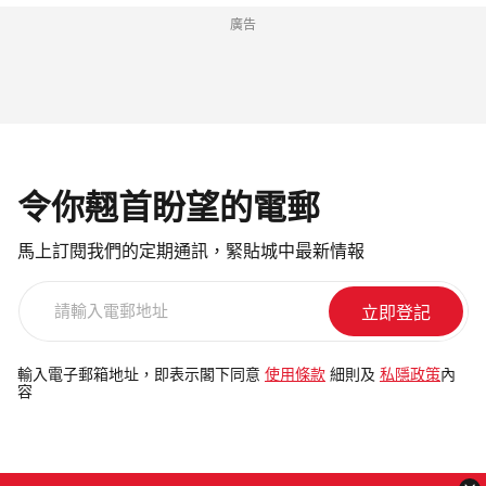
廣告
令你翹首盼望的電郵
馬上訂閱我們的定期通訊，緊貼城中最新情報
請
輸
入
電
輸入電子郵箱地址，即表示閣下同意
使用條款
細則及
私隱政策
內
容
郵
地
址