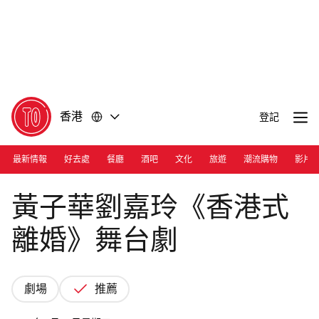
前
前
往
往
內
頁
容
尾
香港
登記
最新情報
好去處
餐廳
酒吧
文化
旅遊
潮流購物
影片
Photograph: Courtesy HSBC Life
黃子華劉嘉玲《香港式
離婚》舞台劇
劇場
推薦