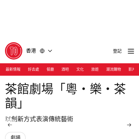
前
前
往
往
內
頁
容
尾
香港
登記
最新情報
好去處
餐廳
酒吧
文化
旅遊
潮流購物
影片
Photograph: Courtesy West Kowloon
茶館劇場「粵・樂・茶
韻」
以創新方式表演傳統藝術
劇場