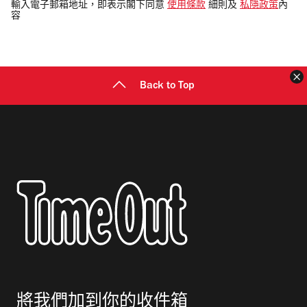
電
輸入電子郵箱地址，即表示閣下同意
使用條款
細則及
私隱政策
內
容
郵
地
址
Back to Top
將我們加到你的收件箱