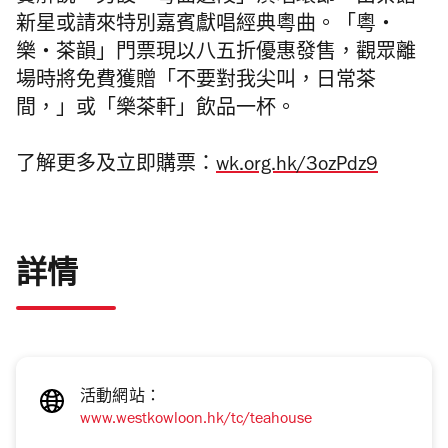
新星或請來特別嘉賓獻唱經典粵曲。「粵・
樂・茶韻」門票現以八五折優惠發售，觀眾離
場時將免費獲贈「不要對我尖叫，日常茶
間，」或「樂茶軒」飲品一杯。
了解更多及立即購票：
wk.org.hk/3ozPdz9
詳情
活動網站：
www.westkowloon.hk/tc/teahouse