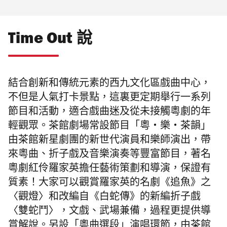
Time Out 說
結合創新和傳統元素的西九文化區戲曲中心，
不但是人氣打卡景點，這裏更定期舉行一系列
節目和活動，適合戲曲迷及從未接觸粵劇的年
輕觀眾。茶館劇場常設節目「粵・樂・茶韻」
由茶館新星劇團的新世代演員和樂師演出，帶
來粵曲、折子戲及音樂演奏等豐富節目，著名
粵劇紅伶羅家英擔任藝術策劃和導演，保證有
質素！大家可以觀賞羅家英的名劇《追魚》之
〈觀燈〉和改編自《白蛇傳》的新編折子戲
〈雙蛇鬥〉，文戲、武場兼備，過程更提供導
賞解說。另設
「粵曲選段」演唱環節，由茶館